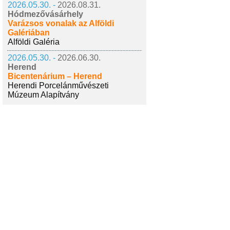
2026.05.30. -
2026.08.31.
Hódmezővásárhely
Varázsos vonalak az Alföldi
Galériában
Alföldi Galéria
2026.05.30. -
2026.06.30.
Herend
Bicentenárium – Herend
Herendi Porcelánművészeti
Múzeum Alapítvány