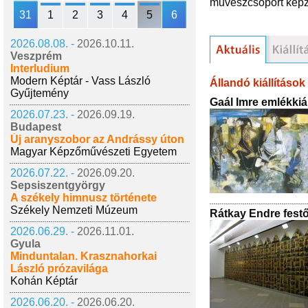
művészcsoport képz
31
1
2
3
4
5
6
2026.08.08. -
2026.10.11.
Veszprém
Interludium
Modern Képtár - Vass László
Állandó kiállítások
Gyűjtemény
Gaál Imre emlékkiál
2026.07.23. -
2026.09.19.
Budapest
Új aranyszobor az Andrássy úton
Magyar Képzőművészeti Egyetem
2026.07.22. -
2026.09.20.
Sepsiszentgyörgy
A székely himnusz története
Székely Nemzeti Múzeum
Rátkay Endre fest
2026.06.29. -
2026.11.01.
Gyula
Minduntalan. Krasznahorkai
László prózavilága
Kohán Képtár
2026.06.20. -
2026.06.20.