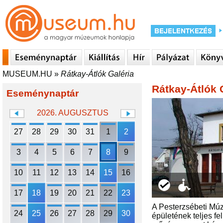
MUSEUM.HU
»
Rátkay-Átlók Galéria
Rátkay-Átlók 
Eseménynaptár
2026. AUGUSZTUS
27
28
29
30
31
1
2
3
4
5
6
7
8
9
10
11
12
13
14
15
16
17
18
19
20
21
22
23
A Pesterzsébeti Múz
24
25
26
27
28
29
30
épületének teljes f