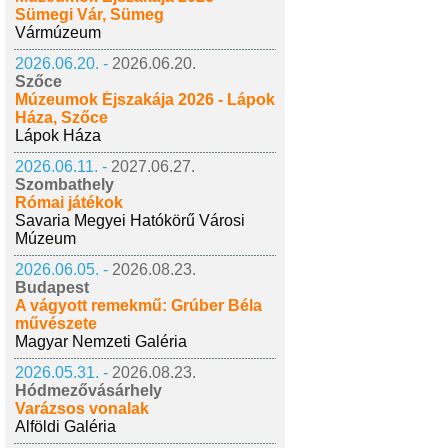
Sümegi Vár, Sümeg
Vármúzeum
2026.06.20. -
2026.06.20.
Szőce
Múzeumok Éjszakája 2026 - Lápok
Háza, Szőce
Lápok Háza
2026.06.11. -
2027.06.27.
Szombathely
Római játékok
Savaria Megyei Hatókörű Városi
Múzeum
2026.06.05. -
2026.08.23.
Budapest
A vágyott remekmű: Grúber Béla
művészete
Magyar Nemzeti Galéria
2026.05.31. -
2026.08.23.
Hódmezővásárhely
Varázsos vonalak
Alföldi Galéria