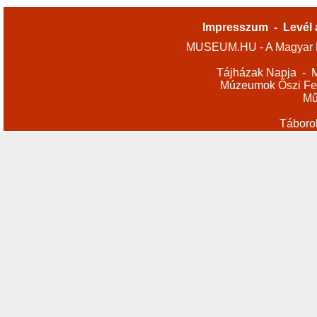
Impresszum
-
Levél 
MUSEUM.HU - A Magyar M
Tájházak Napja
-
M
Múzeumok Őszi Fes
Mű
Táboro