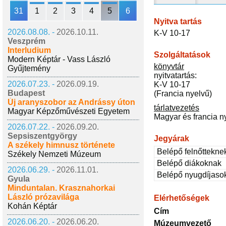
31
1
2
3
4
5
6
Nyitva tartás
2026.08.08. -
2026.10.11.
K-V 10-17
Veszprém
Interludium
Szolgáltatások
Modern Képtár - Vass László
könyvtár
Gyűjtemény
nyitvatartás:
2026.07.23. -
2026.09.19.
K-V 10-17
Budapest
(Francia nyelvű)
Új aranyszobor az Andrássy úton
tárlatvezetés
Magyar Képzőművészeti Egyetem
Magyar és francia n
2026.07.22. -
2026.09.20.
Sepsiszentgyörgy
Jegyárak
A székely himnusz története
Belépő felnőttekne
Székely Nemzeti Múzeum
Belépő diákoknak
2026.06.29. -
2026.11.01.
Belépő nyugdíjaso
Gyula
Minduntalan. Krasznahorkai
László prózavilága
Elérhetőségek
Kohán Képtár
Cím
2026.06.20. -
2026.06.20.
Múzeumvezető