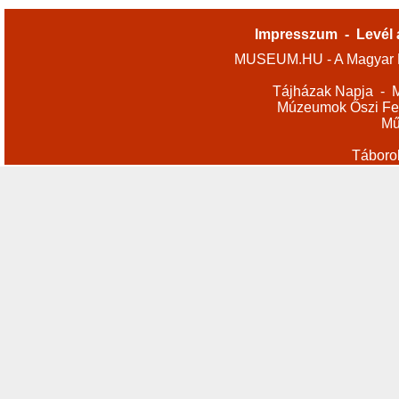
Impresszum
-
Levél 
MUSEUM.HU - A Magyar M
Tájházak Napja
-
M
Múzeumok Őszi Fes
Mű
Táboro