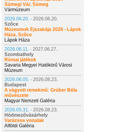
Sümegi Vár, Sümeg
Vármúzeum
2026.06.20. -
2026.06.20.
Szőce
Múzeumok Éjszakája 2026 - Lápok
Háza, Szőce
Lápok Háza
2026.06.11. -
2027.06.27.
Szombathely
Római játékok
Savaria Megyei Hatókörű Városi
Múzeum
2026.06.05. -
2026.08.23.
Budapest
A vágyott remekmű: Grúber Béla
művészete
Magyar Nemzeti Galéria
2026.05.31. -
2026.08.23.
Hódmezővásárhely
Varázsos vonalak
Alföldi Galéria