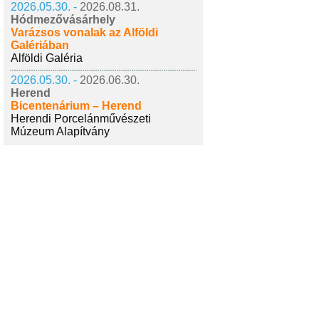
2026.05.30. -
2026.08.31.
Hódmezővásárhely
Varázsos vonalak az Alföldi
Galériában
Alföldi Galéria
2026.05.30. -
2026.06.30.
Herend
Bicentenárium – Herend
Herendi Porcelánművészeti
Múzeum Alapítvány