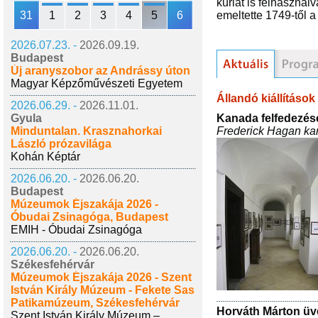
kúriát is felhaszná
31
1
2
3
4
5
6
emeltette 1749-től a
2026.07.23. -
2026.09.19.
Budapest
Új aranyszobor az Andrássy úton
Magyar Képzőművészeti Egyetem
Állandó kiállítások
2026.06.29. -
2026.11.01.
Kanada felfedezés
Gyula
Frederick Hagan kan
Minduntalan. Krasznahorkai
László prózavilága
Kohán Képtár
2026.06.20. -
2026.06.20.
Budapest
Múzeumok Éjszakája 2026 -
Óbudai Zsinagóga, Budapest
EMIH - Óbudai Zsinagóga
2026.06.20. -
2026.06.20.
Székesfehérvár
Múzeumok Éjszakája 2026 - Szent
István Király Múzeum - Fekete Sas
Patikamúzeum, Székesfehérvár
Horváth Márton üv
Szent István Király Múzeum –