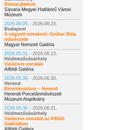
Római játékok
Savaria Megyei Hatókörű Városi
Múzeum
2026.06.05. -
2026.08.23.
Budapest
A vágyott remekmű: Grúber Béla
művészete
Magyar Nemzeti Galéria
2026.05.31. -
2026.08.23.
Hódmezővásárhely
Varázsos vonalak
Alföldi Galéria
2026.05.30. -
2026.06.30.
Herend
Bicentenárium – Herend
Herendi Porcelánművészeti
Múzeum Alapítvány
2026.05.30. -
2026.08.31.
Hódmezővásárhely
Varázsos vonalak az Alföldi
Galériában
Alföldi Galéria