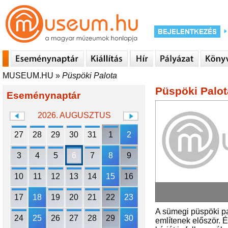
MUSEUM.HU
»
Püspöki Palota
Püspöki Palot
Eseménynaptár
2026. AUGUSZTUS
27
28
29
30
31
1
2
3
4
5
6
7
8
9
10
11
12
13
14
15
16
17
18
19
20
21
22
23
A sümegi püspöki pa
24
25
26
27
28
29
30
említenek először. É