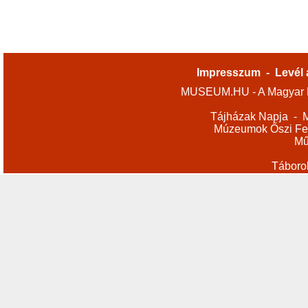
Impresszum
-
Levél 
MUSEUM.HU - A Magyar M
Tájházak Napja
-
M
Múzeumok Őszi Fes
Mű
Táboro