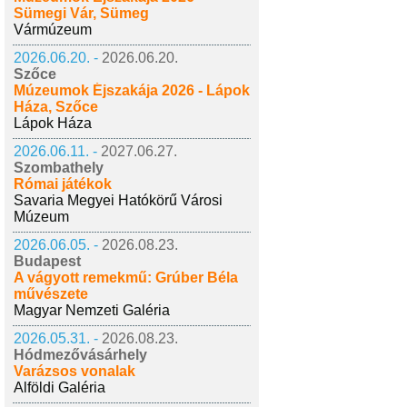
Sümegi Vár, Sümeg
Vármúzeum
2026.06.20. -
2026.06.20.
Szőce
Múzeumok Éjszakája 2026 - Lápok
Háza, Szőce
Lápok Háza
2026.06.11. -
2027.06.27.
Szombathely
Római játékok
Savaria Megyei Hatókörű Városi
Múzeum
2026.06.05. -
2026.08.23.
Budapest
A vágyott remekmű: Grúber Béla
művészete
Magyar Nemzeti Galéria
2026.05.31. -
2026.08.23.
Hódmezővásárhely
Varázsos vonalak
Alföldi Galéria