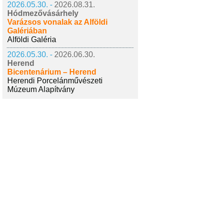
2026.05.30. -
2026.08.31.
Hódmezővásárhely
Varázsos vonalak az Alföldi
Galériában
Alföldi Galéria
2026.05.30. -
2026.06.30.
Herend
Bicentenárium – Herend
Herendi Porcelánművészeti
Múzeum Alapítvány