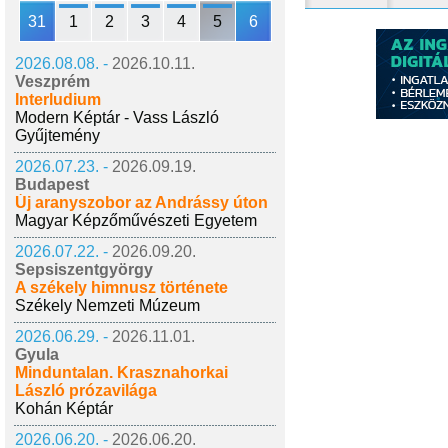
31
1
2
3
4
5
6
2026.08.08. -
2026.10.11.
Veszprém
Interludium
Modern Képtár - Vass László
Gyűjtemény
2026.07.23. -
2026.09.19.
Budapest
Új aranyszobor az Andrássy úton
Magyar Képzőművészeti Egyetem
2026.07.22. -
2026.09.20.
Sepsiszentgyörgy
A székely himnusz története
Székely Nemzeti Múzeum
2026.06.29. -
2026.11.01.
Gyula
Minduntalan. Krasznahorkai
László prózavilága
Kohán Képtár
2026.06.20. -
2026.06.20.