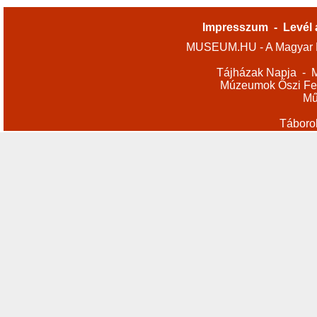
Impresszum
-
Levél 
MUSEUM.HU - A Magyar M
Tájházak Napja
-
M
Múzeumok Őszi Fes
Mű
Táboro