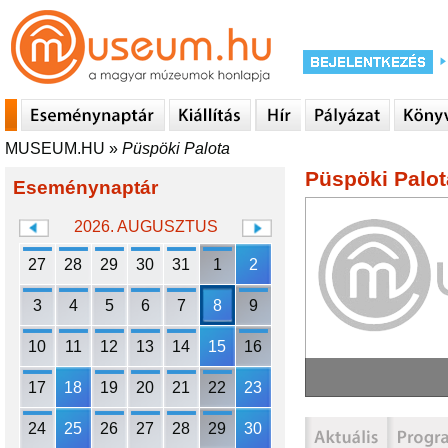
MUSEUM.HU
»
Püspöki Palota
Püspöki Palot
Eseménynaptár
2026. AUGUSZTUS
27
28
29
30
31
1
2
3
4
5
6
7
8
9
10
11
12
13
14
15
16
17
18
19
20
21
22
23
24
25
26
27
28
29
30