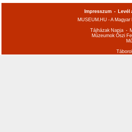
Impresszum
-
Levél 
MUSEUM.HU - A Magyar M
Tájházak Napja
-
M
Múzeumok Őszi Fes
Mű
Táboro