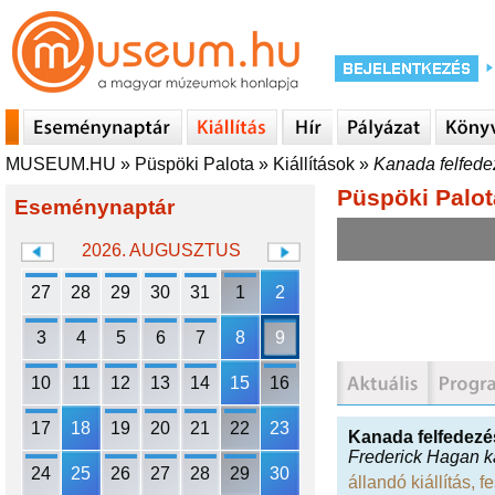
MUSEUM.HU
»
Püspöki Palota
»
Kiállítások
»
Kanada felfed
Püspöki Palot
Eseménynaptár
2026. AUGUSZTUS
27
28
29
30
31
1
2
3
4
5
6
7
8
9
10
11
12
13
14
15
16
17
18
19
20
21
22
23
Kanada felfedezé
Frederick Hagan k
24
25
26
27
28
29
30
állandó kiállítás
,
fe