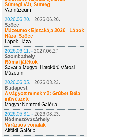
Sümegi Vár, Sümeg
Vármúzeum
2026.06.20. -
2026.06.20.
Szőce
Múzeumok Éjszakája 2026 - Lápok
Háza, Szőce
Lápok Háza
2026.06.11. -
2027.06.27.
Szombathely
Római játékok
Savaria Megyei Hatókörű Városi
Múzeum
2026.06.05. -
2026.08.23.
Budapest
A vágyott remekmű: Grúber Béla
művészete
Magyar Nemzeti Galéria
2026.05.31. -
2026.08.23.
Hódmezővásárhely
Varázsos vonalak
Alföldi Galéria