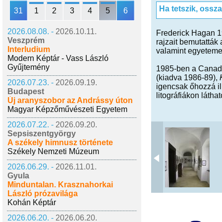
Ha tetszik, ossz
31
1
2
3
4
5
6
2026.08.08. -
2026.10.11.
Frederick Hagan 1
Veszprém
rajzait bemutatták
Interludium
valamint egyeteme
Modern Képtár - Vass László
Gyűjtemény
1985-ben a Canada
(kiadva 1986-89),
2026.07.23. -
2026.09.19.
igencsak őhozzá il
Budapest
litográfiákon látha
Új aranyszobor az Andrássy úton
Magyar Képzőművészeti Egyetem
2026.07.22. -
2026.09.20.
Sepsiszentgyörgy
A székely himnusz története
Székely Nemzeti Múzeum
2026.06.29. -
2026.11.01.
Gyula
Minduntalan. Krasznahorkai
László prózavilága
Kohán Képtár
2026.06.20. -
2026.06.20.