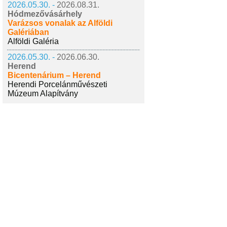
2026.05.30. -
2026.08.31.
Hódmezővásárhely
Varázsos vonalak az Alföldi
Galériában
Alföldi Galéria
2026.05.30. -
2026.06.30.
Herend
Bicentenárium – Herend
Herendi Porcelánművészeti
Múzeum Alapítvány