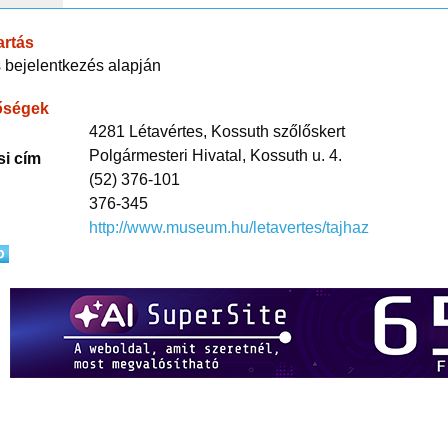
artás
 bejelentkezés alapján
őségek
4281 Létavértes, Kossuth szőlőskert
Polgármesteri Hivatal, Kossuth u. 4.
si cím
(52) 376-101
376-345
http://www.museum.hu/letavertes/tajhaz