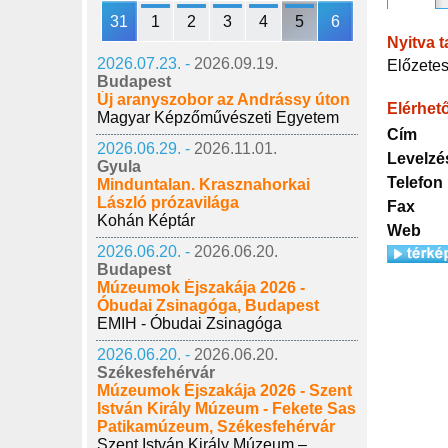
31
1
2
3
4
5
6
Nyitva t
2026.07.23. -
2026.09.19.
Előzetes
Budapest
Új aranyszobor az Andrássy úton
Elérhet
Magyar Képzőművészeti Egyetem
Cím
2026.06.29. -
2026.11.01.
Levelzé
Gyula
Telefon
Minduntalan. Krasznahorkai
László prózavilága
Fax
Kohán Képtár
Web
2026.06.20. -
2026.06.20.
Budapest
Múzeumok Éjszakája 2026 -
Óbudai Zsinagóga, Budapest
EMIH - Óbudai Zsinagóga
2026.06.20. -
2026.06.20.
Székesfehérvár
Múzeumok Éjszakája 2026 - Szent
István Király Múzeum - Fekete Sas
Patikamúzeum, Székesfehérvár
Szent István Király Múzeum –