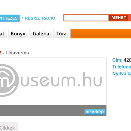
z
- Létavértes
Cím:
428
Telefon
Nyitva t