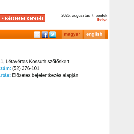
2026. augusztus 7. péntek
Ibolya
1, Létavértes Kossuth szőlőskert
szám:
(52) 376-101
artás:
Előzetes bejelentkezés alapján