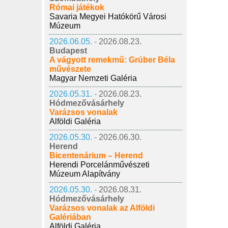
Római játékok
Savaria Megyei Hatókörű Városi
Múzeum
2026.06.05. -
2026.08.23.
Budapest
A vágyott remekmű: Grúber Béla
művészete
Magyar Nemzeti Galéria
2026.05.31. -
2026.08.23.
Hódmezővásárhely
Varázsos vonalak
Alföldi Galéria
2026.05.30. -
2026.06.30.
Herend
Bicentenárium – Herend
Herendi Porcelánművészeti
Múzeum Alapítvány
2026.05.30. -
2026.08.31.
Hódmezővásárhely
Varázsos vonalak az Alföldi
Galériában
Alföldi Galéria