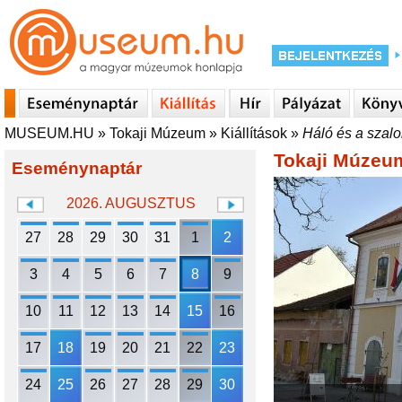
MUSEUM.HU
»
Tokaji Múzeum
»
Kiállítások
»
Háló és a szal
Tokaji Múzeu
Eseménynaptár
2026. AUGUSZTUS
27
28
29
30
31
1
2
3
4
5
6
7
8
9
10
11
12
13
14
15
16
17
18
19
20
21
22
23
24
25
26
27
28
29
30