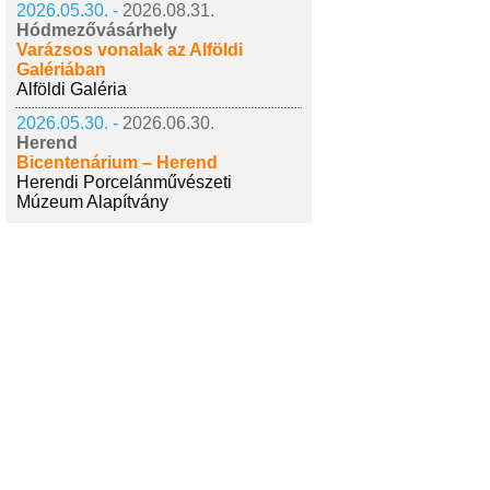
2026.05.30. -
2026.08.31.
Hódmezővásárhely
Varázsos vonalak az Alföldi
Galériában
Alföldi Galéria
2026.05.30. -
2026.06.30.
Herend
Bicentenárium – Herend
Herendi Porcelánművészeti
Múzeum Alapítvány