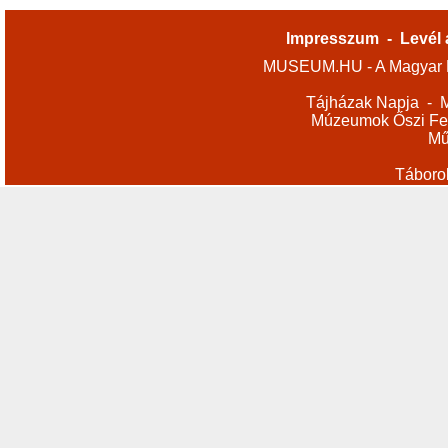
Impresszum
-
Levél 
MUSEUM.HU - A Magyar M
Tájházak Napja
-
M
Múzeumok Őszi Fes
Mű
Táboro