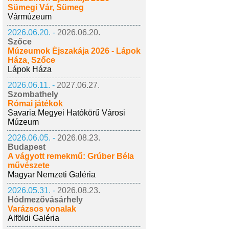
Sümegi Vár, Sümeg
Vármúzeum
2026.06.20. -
2026.06.20.
Szőce
Múzeumok Éjszakája 2026 - Lápok
Háza, Szőce
Lápok Háza
2026.06.11. -
2027.06.27.
Szombathely
Római játékok
Savaria Megyei Hatókörű Városi
Múzeum
2026.06.05. -
2026.08.23.
Budapest
A vágyott remekmű: Grúber Béla
művészete
Magyar Nemzeti Galéria
2026.05.31. -
2026.08.23.
Hódmezővásárhely
Varázsos vonalak
Alföldi Galéria