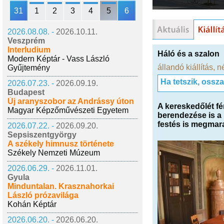
31
1
2
3
4
5
6
2026.08.08. -
2026.10.11.
Veszprém
Interludium
Háló és a szalon
Modern Képtár - Vass László
állandó kiállítás
,
n
Gyűjtemény
Ha tetszik, ossz
2026.07.23. -
2026.09.19.
Budapest
Új aranyszobor az Andrássy úton
A kereskedőlét f
Magyar Képzőművészeti Egyetem
berendezése is a 
festés is megmara
2026.07.22. -
2026.09.20.
Sepsiszentgyörgy
A székely himnusz története
Székely Nemzeti Múzeum
2026.06.29. -
2026.11.01.
Gyula
Minduntalan. Krasznahorkai
László prózavilága
Kohán Képtár
2026.06.20. -
2026.06.20.