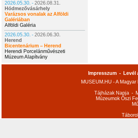
2026.05.30. -
2026.08.31.
Hódmezővásárhely
Varázsos vonalak az Alföldi
Galériában
Alföldi Galéria
2026.05.30. -
2026.06.30.
Herend
Bicentenárium – Herend
Herendi Porcelánművészeti
Múzeum Alapítvány
Impresszum
-
Levél 
MUSEUM.HU - A Magyar M
Tájházak Napja
-
M
Múzeumok Őszi Fes
Mű
Táboro