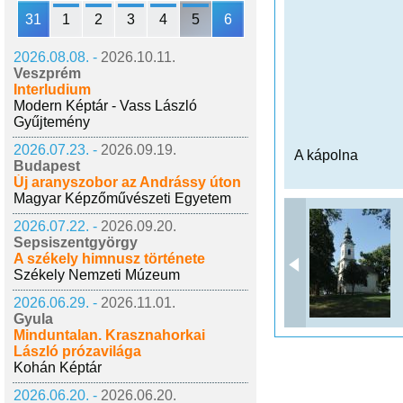
31
1
2
3
4
5
6
2026.08.08. -
2026.10.11.
Veszprém
Interludium
Modern Képtár - Vass László
Gyűjtemény
2026.07.23. -
2026.09.19.
A kápolna
Budapest
Új aranyszobor az Andrássy úton
Magyar Képzőművészeti Egyetem
2026.07.22. -
2026.09.20.
Sepsiszentgyörgy
A székely himnusz története
Székely Nemzeti Múzeum
2026.06.29. -
2026.11.01.
Gyula
Minduntalan. Krasznahorkai
László prózavilága
Kohán Képtár
2026.06.20. -
2026.06.20.