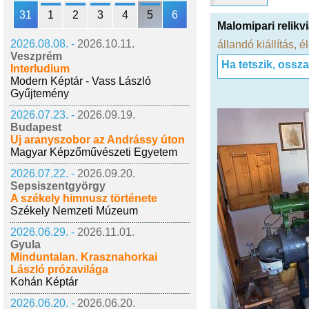
31
1
2
3
4
5
6
Malomipari relikv
2026.08.08. -
2026.10.11.
állandó kiállítás
,
é
Veszprém
Ha tetszik, ossz
Interludium
Modern Képtár - Vass László
Gyűjtemény
2026.07.23. -
2026.09.19.
Budapest
Új aranyszobor az Andrássy úton
Magyar Képzőművészeti Egyetem
2026.07.22. -
2026.09.20.
Sepsiszentgyörgy
A székely himnusz története
Székely Nemzeti Múzeum
2026.06.29. -
2026.11.01.
Gyula
Minduntalan. Krasznahorkai
László prózavilága
Kohán Képtár
2026.06.20. -
2026.06.20.