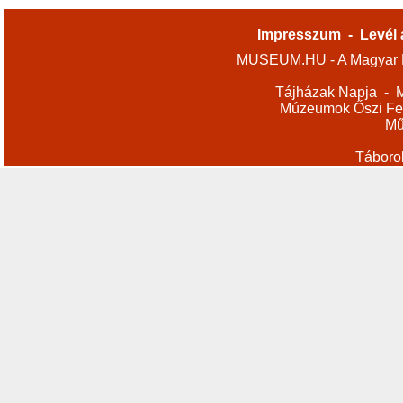
Impresszum
-
Levél 
MUSEUM.HU - A Magyar M
Tájházak Napja
-
M
Múzeumok Őszi Fes
Mű
Táboro