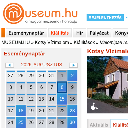
MUSEUM.HU
»
Kotsy Vízimalom
»
Kiállítások
»
Malomipari re
Kotsy Vízima
Eseménynaptár
2026. AUGUSZTUS
27
28
29
30
31
1
2
3
4
5
6
7
8
9
10
11
12
13
14
15
16
17
18
19
20
21
22
23
24
25
26
27
28
29
30