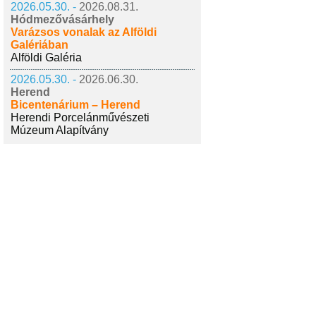
2026.05.30. -
2026.08.31.
Hódmezővásárhely
Varázsos vonalak az Alföldi
Galériában
Alföldi Galéria
2026.05.30. -
2026.06.30.
Herend
Bicentenárium – Herend
Herendi Porcelánművészeti
Múzeum Alapítvány