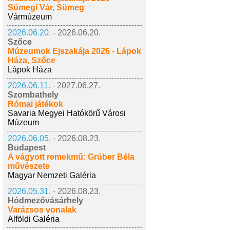
Sümegi Vár, Sümeg
Vármúzeum
2026.06.20. -
2026.06.20.
Szőce
Múzeumok Éjszakája 2026 - Lápok
Háza, Szőce
Lápok Háza
2026.06.11. -
2027.06.27.
Szombathely
Római játékok
Savaria Megyei Hatókörű Városi
Múzeum
2026.06.05. -
2026.08.23.
Budapest
A vágyott remekmű: Grúber Béla
művészete
Magyar Nemzeti Galéria
2026.05.31. -
2026.08.23.
Hódmezővásárhely
Varázsos vonalak
Alföldi Galéria