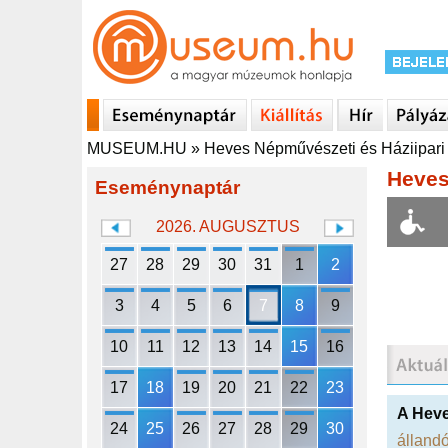
MUSEUM.HU
»
Heves Népművészeti és Háziipari
Heves
Eseménynaptár
2026. AUGUSZTUS
27
28
29
30
31
1
2
3
4
5
6
7
8
9
10
11
12
13
14
15
16
17
18
19
20
21
22
23
A Heve
24
25
26
27
28
29
30
állandó