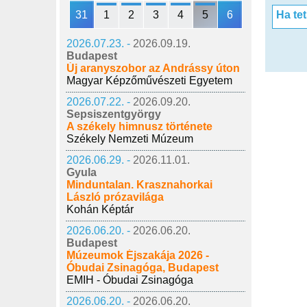
31
1
2
3
4
5
6
Ha te
2026.07.23. -
2026.09.19.
Budapest
Új aranyszobor az Andrássy úton
Magyar Képzőművészeti Egyetem
2026.07.22. -
2026.09.20.
Sepsiszentgyörgy
A székely himnusz története
Székely Nemzeti Múzeum
2026.06.29. -
2026.11.01.
Gyula
Minduntalan. Krasznahorkai
László prózavilága
Kohán Képtár
2026.06.20. -
2026.06.20.
Budapest
Múzeumok Éjszakája 2026 -
Óbudai Zsinagóga, Budapest
EMIH - Óbudai Zsinagóga
2026.06.20. -
2026.06.20.