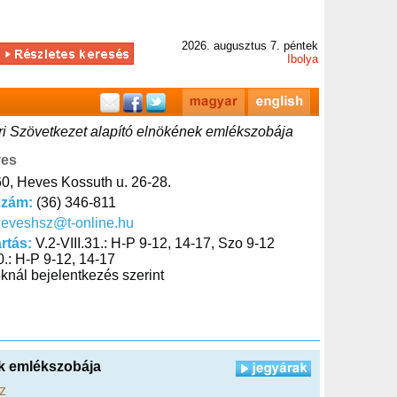
2026. augusztus 7. péntek
Ibolya
i Szövetkezet alapító elnökének emlékszobája
ves
0, Heves Kossuth u. 26-28.
szám:
(36) 346-811
eveshsz@t-online.hu
artás:
V.2-VIII.31.: H-P 9-12, 14-17, Szo 9-12
0.: H-P 9-12, 14-17
knál bejelentkezés szerint
ek emlékszobája
z