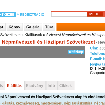
 Szövetkezet
»
Kiállítások
»
A Hevesi Népművészeti és Háziipar
 Népművészeti és Háziipari Szövetkezet
- He
Cím:
336
Telefon
E-mail:
h
Nyitva t
IX.1-IV.3
Csoporto
si Népművészeti és Háziipari Szövetkezet alapító elnökén
 kiállítás
,
kézművesség
,
mesterségek
,
népi lakáskultúra
,
népraj