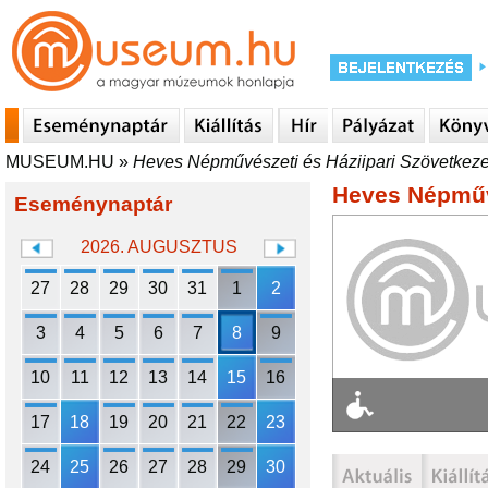
MUSEUM.HU
»
Heves Népművészeti és Háziipari Szövetkeze
Heves Népművé
Eseménynaptár
2026. AUGUSZTUS
27
28
29
30
31
1
2
3
4
5
6
7
8
9
10
11
12
13
14
15
16
17
18
19
20
21
22
23
24
25
26
27
28
29
30