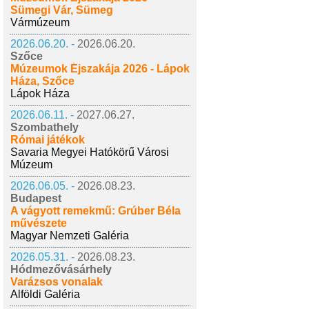
Sümegi Vár, Sümeg
Vármúzeum
2026.06.20. -
2026.06.20.
Szőce
Múzeumok Éjszakája 2026 - Lápok
Háza, Szőce
Lápok Háza
2026.06.11. -
2027.06.27.
Szombathely
Római játékok
Savaria Megyei Hatókörű Városi
Múzeum
2026.06.05. -
2026.08.23.
Budapest
A vágyott remekmű: Grúber Béla
művészete
Magyar Nemzeti Galéria
2026.05.31. -
2026.08.23.
Hódmezővásárhely
Varázsos vonalak
Alföldi Galéria