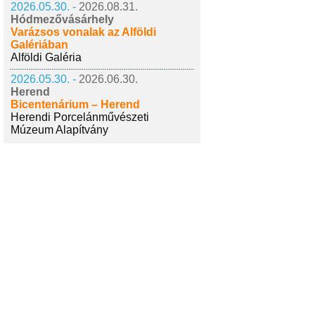
2026.05.30. -
2026.08.31.
Hódmezővásárhely
Varázsos vonalak az Alföldi
Galériában
Alföldi Galéria
2026.05.30. -
2026.06.30.
Herend
Bicentenárium – Herend
Herendi Porcelánművészeti
Múzeum Alapítvány