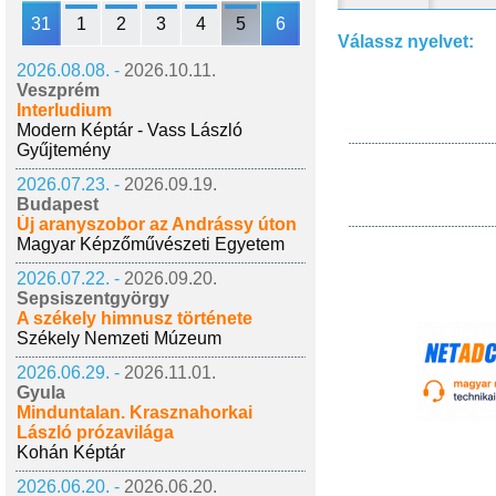
31
1
2
3
4
5
6
Válassz nyelvet:
2026.08.08. -
2026.10.11.
Veszprém
Interludium
Modern Képtár - Vass László
Gyűjtemény
2026.07.23. -
2026.09.19.
Budapest
Új aranyszobor az Andrássy úton
Magyar Képzőművészeti Egyetem
2026.07.22. -
2026.09.20.
Sepsiszentgyörgy
A székely himnusz története
Székely Nemzeti Múzeum
2026.06.29. -
2026.11.01.
Gyula
Minduntalan. Krasznahorkai
László prózavilága
Kohán Képtár
2026.06.20. -
2026.06.20.