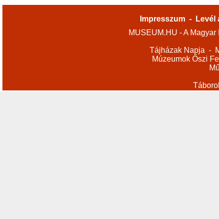
Impresszum
-
Levél 
MUSEUM.HU - A Magyar M
Tájházak Napja
-
M
Múzeumok Őszi Fes
Mű
Táboro