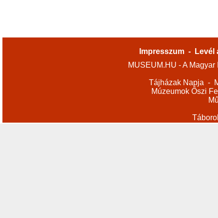
Impresszum
-
Levél 
MUSEUM.HU - A Magyar M
Tájházak Napja
-
M
Múzeumok Őszi Fes
Mű
Táboro