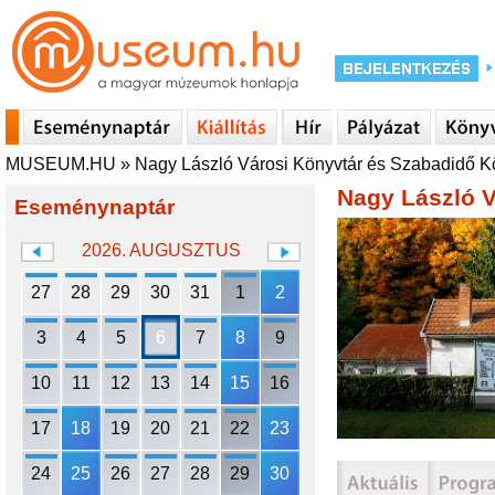
MUSEUM.HU
»
Nagy László Városi Könyvtár és Szabadidő 
Nagy László 
Eseménynaptár
2026. AUGUSZTUS
27
28
29
30
31
1
2
3
4
5
6
7
8
9
10
11
12
13
14
15
16
17
18
19
20
21
22
23
24
25
26
27
28
29
30