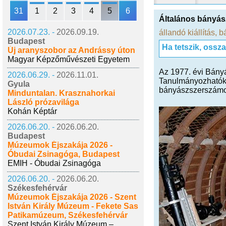
31
1
2
3
4
5
6
Általános bányász
2026.07.23. -
2026.09.19.
állandó kiállítás
,
b
Budapest
Ha tetszik, ossz
Új aranyszobor az Andrássy úton
Magyar Képzőművészeti Egyetem
Az 1977. évi Bányá
2026.06.29. -
2026.11.01.
Tanulmányozhatók i
Gyula
bányászszerszámo
Minduntalan. Krasznahorkai
László prózavilága
Kohán Képtár
2026.06.20. -
2026.06.20.
Budapest
Múzeumok Éjszakája 2026 -
Óbudai Zsinagóga, Budapest
EMIH - Óbudai Zsinagóga
2026.06.20. -
2026.06.20.
Székesfehérvár
Múzeumok Éjszakája 2026 - Szent
István Király Múzeum - Fekete Sas
Patikamúzeum, Székesfehérvár
Szent István Király Múzeum –