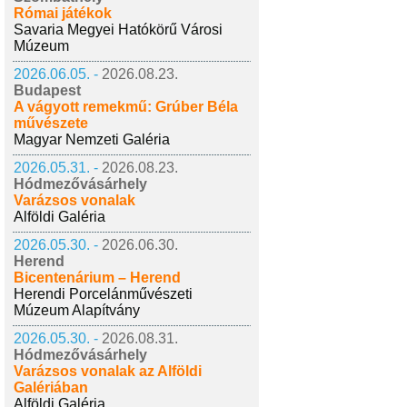
Római játékok
Savaria Megyei Hatókörű Városi
Múzeum
2026.06.05. -
2026.08.23.
Budapest
A vágyott remekmű: Grúber Béla
művészete
Magyar Nemzeti Galéria
2026.05.31. -
2026.08.23.
Hódmezővásárhely
Varázsos vonalak
Alföldi Galéria
2026.05.30. -
2026.06.30.
Herend
Bicentenárium – Herend
Herendi Porcelánművészeti
Múzeum Alapítvány
2026.05.30. -
2026.08.31.
Hódmezővásárhely
Varázsos vonalak az Alföldi
Galériában
Alföldi Galéria