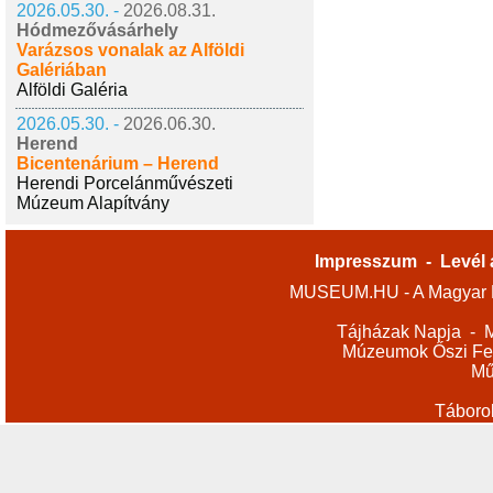
2026.05.30. -
2026.08.31.
Hódmezővásárhely
Varázsos vonalak az Alföldi
Galériában
Alföldi Galéria
2026.05.30. -
2026.06.30.
Herend
Bicentenárium – Herend
Herendi Porcelánművészeti
Múzeum Alapítvány
Impresszum
-
Levél 
MUSEUM.HU - A Magyar M
Tájházak Napja
-
M
Múzeumok Őszi Fes
Mű
Táboro