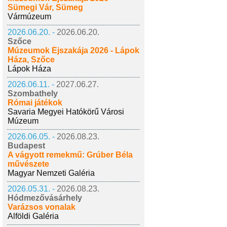
Sümegi Vár, Sümeg
Vármúzeum
2026.06.20. -
2026.06.20.
Szőce
Múzeumok Éjszakája 2026 - Lápok
Háza, Szőce
Lápok Háza
2026.06.11. -
2027.06.27.
Szombathely
Római játékok
Savaria Megyei Hatókörű Városi
Múzeum
2026.06.05. -
2026.08.23.
Budapest
A vágyott remekmű: Grúber Béla
művészete
Magyar Nemzeti Galéria
2026.05.31. -
2026.08.23.
Hódmezővásárhely
Varázsos vonalak
Alföldi Galéria