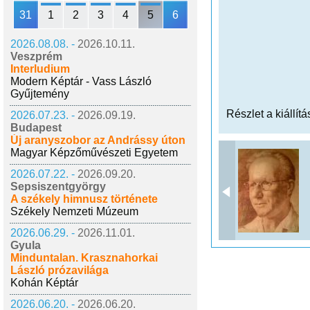
31
1
2
3
4
5
6
2026.08.08. -
2026.10.11.
Veszprém
Interludium
Modern Képtár - Vass László
Gyűjtemény
Részlet a kiállítá
2026.07.23. -
2026.09.19.
Budapest
Új aranyszobor az Andrássy úton
Magyar Képzőművészeti Egyetem
2026.07.22. -
2026.09.20.
Sepsiszentgyörgy
A székely himnusz története
Székely Nemzeti Múzeum
2026.06.29. -
2026.11.01.
Gyula
Minduntalan. Krasznahorkai
László prózavilága
Kohán Képtár
2026.06.20. -
2026.06.20.