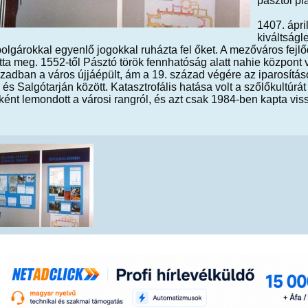
pásztói pi
1407. ápri
kiváltságl
polgárokkal egyenlő jogokkal ruházta fel őket. A mezőváros fej
tta meg. 1552-től Pásztó török fennhatóság alatt nahie központ v
zadban a város újjáépült, ám a 19. század végére az iparosítás
és Salgótarján között. Katasztrofális hatása volt a szőlőkultúrát
ént lemondott a városi rangról, és azt csak 1984-ben kapta vis