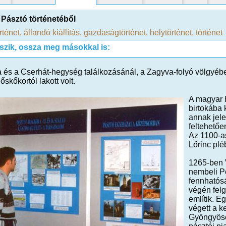
Pásztó történetéből
rténet
,
állandó kiállítás
,
gazdaságtörténet
,
helytörténet
,
történet
tszik, ossza meg másokkal is:
 és a Cserhát-hegység találkozásánál, a Zagyva-folyó völgyébe
őskőkortól lakott volt.
A magyar h
birtokába 
annak jele
feltehetőe
Az 1100-as
Lőrinc plé
1265-ben V
nembeli Po
fennhatósá
végén felg
említik. E
végett a 
Gyöngyösö