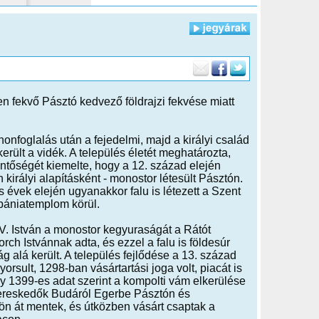
n fekvő Pásztó kedvező földrajzi fekvése miatt
onfoglalás után a fejedelmi, majd a királyi család
került a vidék. A település életét meghatározta,
ntőségét kiemelte, hogy a 12. század elején
n királyi alapításként - monostor létesült Pásztón.
 évek elején ugyanakkor falu is létezett a Szent
bániatemplom körül.
. István a monostor kegyuraságát a Rátót
rch Istvánnak adta, és ezzel a falu is földesúr
g alá került. A település fejlődése a 13. század
yorsult, 1298-ban vásártartási joga volt, piacát is
gy 1399-es adat szerint a kompolti vám elkerülése
kereskedők Budáról Egerbe Pásztón és
n át mentek, és útközben vásárt csaptak a