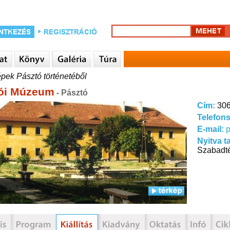
pek Pásztó történetéből
ói Múzeum
- Pásztó
Cím:
306
Telefon
E-mail:
Nyitva t
Szabadté