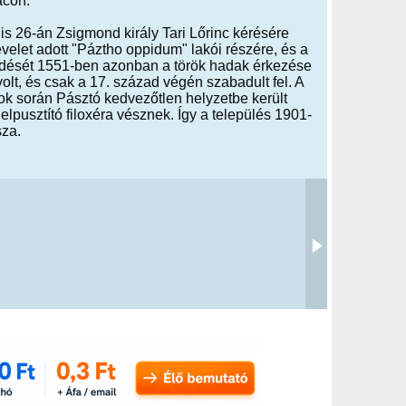
acon.
lis 26-án Zsigmond király Tari Lőrinc kérésére
evelet adott "Páztho oppidum" lakói részére, és a
lődését 1551-ben azonban a török hadak érkezése
olt, és csak a 17. század végén szabadult fel. A
ok során Pásztó kedvezőtlen helyzetbe került
 elpusztító filoxéra vésznek. Így a település 1901-
sza.