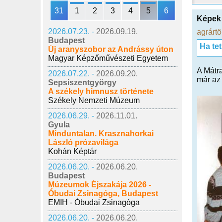
31
1
2
3
4
5
6
Képek 
2026.07.23. -
2026.09.19.
agrártö
Budapest
Ha te
Új aranyszobor az Andrássy úton
Magyar Képzőművészeti Egyetem
A Mátra
2026.07.22. -
2026.09.20.
már az 
Sepsiszentgyörgy
A székely himnusz története
Székely Nemzeti Múzeum
2026.06.29. -
2026.11.01.
Gyula
Minduntalan. Krasznahorkai
László prózavilága
Kohán Képtár
2026.06.20. -
2026.06.20.
Budapest
Múzeumok Éjszakája 2026 -
Óbudai Zsinagóga, Budapest
EMIH - Óbudai Zsinagóga
2026.06.20. -
2026.06.20.