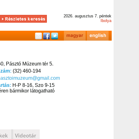
2026. augusztus 7. péntek
Ibolya
0, Pásztó Múzeum tér 5.
szám:
(32) 460-194
pasztoimuzeum@gmail.com
artás:
H-P 8-16, Szo 9-15
ren bármikor látogatható