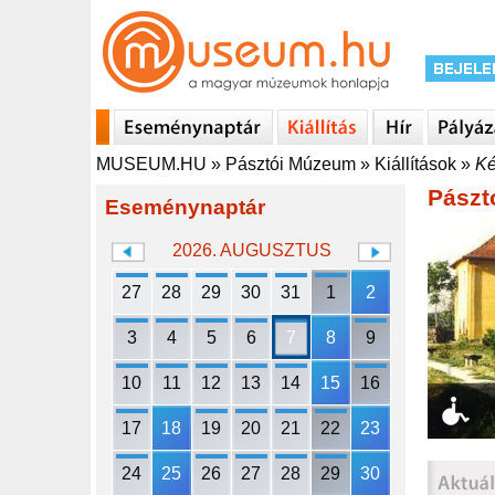
MUSEUM.HU
»
Pásztói Múzeum
»
Kiállítások
»
Ké
Pászt
Eseménynaptár
2026. AUGUSZTUS
27
28
29
30
31
1
2
3
4
5
6
7
8
9
10
11
12
13
14
15
16
17
18
19
20
21
22
23
24
25
26
27
28
29
30