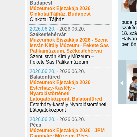
Budapest
Múzeumok Éjszakája 2026 -
Cinkotai Tájház, Budapest
Cinkotai Tájház
budai 
szakíto
2026.06.20. -
2026.06.20.
18. szá
Székesfehérvár
Hatvan 
Múzeumok Éjszakája 2026 - Szent
ben önk
István Király Múzeum - Fekete Sas
Patikamúzeum, Székesfehérvár
Szent István Király Múzeum –
Fekete Sas Patikamúzeum
2026.06.20. -
2026.06.20.
Balatonfüred
Múzeumok Éjszakája 2026 -
Esterházy-Kastély -
Nyaralástörténeti
Látogatóközpont, Balatonfüred
Esterházy-kastély Nyaralástörténeti
Látogatóközpont
2026.06.20. -
2026.06.20.
Pécs
Múzeumok Éjszakája 2026 - JPM
Csontváry Múzeum, Pécs