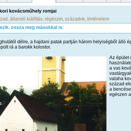
ori kovácsműhely romjai
ázad
,
állandó kiállítás
,
régészet
,
századok
,
történelem
tszik, ossza meg másokkal is:
hutától délre, a hajdani patak partján három helyiségből álló épül
épült rá a barokk kolostor.
Az épület 
használato
a vas kov
vastárgyak
valaha kov
század ele
a bencések
egészen az