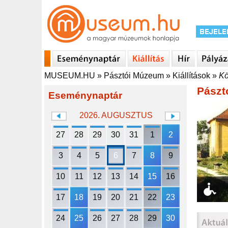
MUSEUM.HU
»
Pásztói Múzeum
»
Kiállítások
»
Kö
Pászt
Eseménynaptár
2026. AUGUSZTUS
27
28
29
30
31
1
2
3
4
5
6
7
8
9
10
11
12
13
14
15
16
17
18
19
20
21
22
23
24
25
26
27
28
29
30