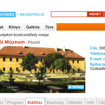
zépkori kovácsműhely romjai
ói Múzeum
- Pásztó
Cím:
306
Telefon
E-mail:
Nyitva t
Szabadté