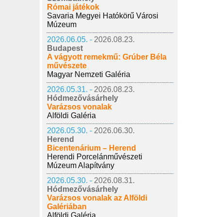
Római játékok
Savaria Megyei Hatókörű Városi
Múzeum
2026.06.05. -
2026.08.23.
Budapest
A vágyott remekmű: Grúber Béla
művészete
Magyar Nemzeti Galéria
2026.05.31. -
2026.08.23.
Hódmezővásárhely
Varázsos vonalak
Alföldi Galéria
2026.05.30. -
2026.06.30.
Herend
Bicentenárium – Herend
Herendi Porcelánművészeti
Múzeum Alapítvány
2026.05.30. -
2026.08.31.
Hódmezővásárhely
Varázsos vonalak az Alföldi
Galériában
Alföldi Galéria