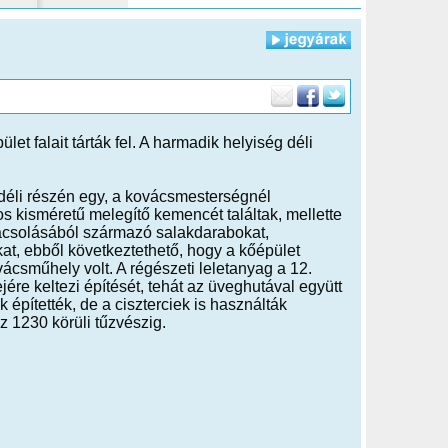
et falait tárták fel. A harmadik helyiség déli
déli részén egy, a kovácsmesterségnél
s kisméretű melegítő kemencét találtak, mellette
ácsolásából származó salakdarabokat,
at, ebből következtethető, hogy a kőépület
ácsműhely volt. A régészeti leletanyag a 12.
jére keltezi építését, tehát az üveghutával együtt
 építették, de a ciszterciek is használták
 1230 körüli tűzvészig.