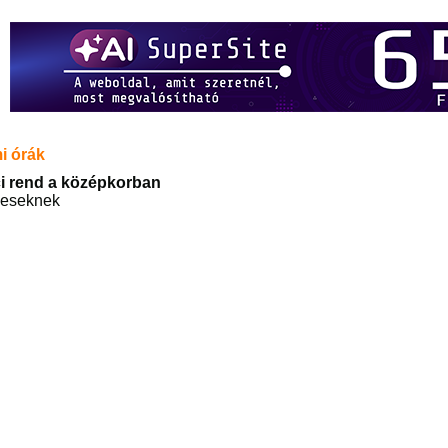
i órák
ci rend a középkorban
veseknek