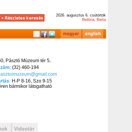
2026. augusztus 6. csütörtök
Bettina, Berta
0, Pásztó Múzeum tér 5.
szám:
(32) 460-194
pasztoimuzeum@gmail.com
artás:
H-P 8-16, Szo 9-15
ren bármikor látogatható