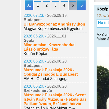
31
1
2
3
4
5
6
Középk
2026.07.23. -
2026.09.19.
12. sz
Budapest
Ha te
Új aranyszobor az Andrássy úton
Magyar Képzőművészeti Egyetem
Az üveg
2026.06.29. -
2026.11.01.
falára 
Gyula
Minduntalan. Krasznahorkai
László prózavilága
Kohán Képtár
2026.06.20. -
2026.06.20.
Budapest
Múzeumok Éjszakája 2026 -
Óbudai Zsinagóga, Budapest
EMIH - Óbudai Zsinagóga
2026.06.20. -
2026.06.20.
Székesfehérvár
Múzeumok Éjszakája 2026 - Szent
István Király Múzeum - Fekete Sas
Patikamúzeum, Székesfehérvár
Szent István Király Múzeum –