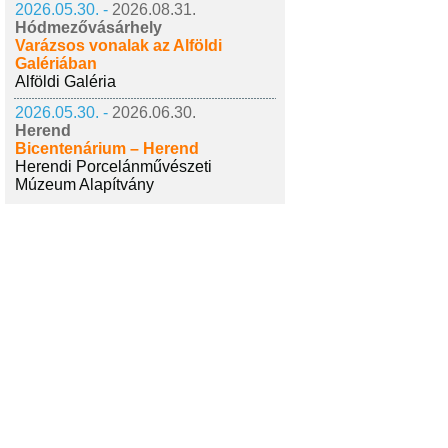
2026.05.30. -
2026.08.31.
Hódmezővásárhely
Varázsos vonalak az Alföldi
Galériában
Alföldi Galéria
2026.05.30. -
2026.06.30.
Herend
Bicentenárium – Herend
Herendi Porcelánművészeti
Múzeum Alapítvány