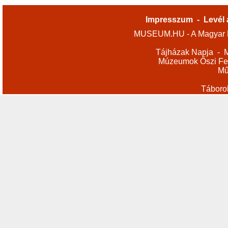
Impresszum
-
Levél 
MUSEUM.HU - A Magyar M
Tájházak Napja
-
M
Múzeumok Őszi Fes
Mű
Táboro