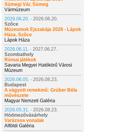
Sümegi Vár, Sümeg
Vármúzeum
2026.06.20. -
2026.06.20.
Szőce
Múzeumok Éjszakája 2026 - Lápok
Háza, Szőce
Lápok Háza
2026.06.11. -
2027.06.27.
Szombathely
Római játékok
Savaria Megyei Hatókörű Városi
Múzeum
2026.06.05. -
2026.08.23.
Budapest
A vágyott remekmű: Grúber Béla
művészete
Magyar Nemzeti Galéria
2026.05.31. -
2026.08.23.
Hódmezővásárhely
Varázsos vonalak
Alföldi Galéria