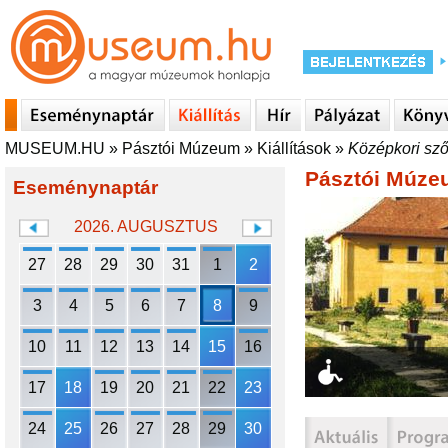
MUSEUM.HU
»
Pásztói Múzeum
»
Kiállítások
»
Középkori sző
Pásztói Múz
Eseménynaptár
2026. AUGUSZTUS
27
28
29
30
31
1
2
3
4
5
6
7
8
9
10
11
12
13
14
15
16
17
18
19
20
21
22
23
24
25
26
27
28
29
30