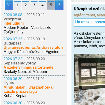
31
1
2
3
4
5
6
Középkori szőlőku
2026.08.08. -
2026.10.11.
agrártörténet
,
állan
Veszprém
Ha tetszik, ossz
Interludium
Modern Képtár - Vass László
Gyűjtemény
Az oskolamester há
város környékén év
2026.07.23. -
2026.09.19.
Az oskolamester há
Budapest
puttonyt, léhót, roc
Új aranyszobor az Andrássy úton
Magyar Képzőművészeti Egyetem
2026.07.22. -
2026.09.20.
Sepsiszentgyörgy
A székely himnusz története
Székely Nemzeti Múzeum
2026.06.29. -
2026.11.01.
Gyula
Minduntalan. Krasznahorkai
László prózavilága
Kohán Képtár
2026.06.20. -
2026.06.20.