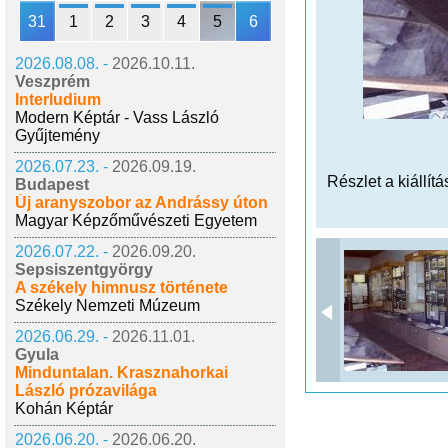
31
1
2
3
4
5
6
2026.08.08. -
2026.10.11.
Veszprém
Interludium
Modern Képtár - Vass László
Gyűjtemény
2026.07.23. -
2026.09.19.
Részlet a kiállítá
Budapest
Új aranyszobor az Andrássy úton
Magyar Képzőművészeti Egyetem
2026.07.22. -
2026.09.20.
Sepsiszentgyörgy
A székely himnusz története
Székely Nemzeti Múzeum
2026.06.29. -
2026.11.01.
Gyula
Minduntalan. Krasznahorkai
László prózavilága
Kohán Képtár
2026.06.20. -
2026.06.20.