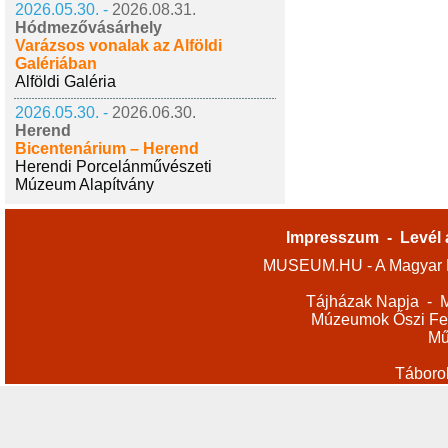
2026.05.30. -
2026.08.31.
Hódmezővásárhely
Varázsos vonalak az Alföldi
Galériában
Alföldi Galéria
2026.05.30. -
2026.06.30.
Herend
Bicentenárium – Herend
Herendi Porcelánművészeti
Múzeum Alapítvány
Impresszum
-
Levél 
MUSEUM.HU - A Magyar M
Tájházak Napja
-
M
Múzeumok Őszi Fes
Mű
Táboro