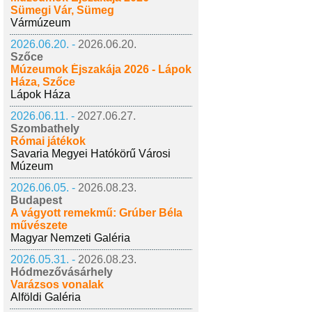
Sümegi Vár, Sümeg
Vármúzeum
2026.06.20. -
2026.06.20.
Szőce
Múzeumok Éjszakája 2026 - Lápok
Háza, Szőce
Lápok Háza
2026.06.11. -
2027.06.27.
Szombathely
Római játékok
Savaria Megyei Hatókörű Városi
Múzeum
2026.06.05. -
2026.08.23.
Budapest
A vágyott remekmű: Grúber Béla
művészete
Magyar Nemzeti Galéria
2026.05.31. -
2026.08.23.
Hódmezővásárhely
Varázsos vonalak
Alföldi Galéria