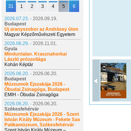
31
1
2
3
4
5
6
2026.07.23. -
2026.09.19.
Budapest
Új aranyszobor az Andrássy úton
Magyar Képzőművészeti Egyetem
2026.06.29. -
2026.11.01.
Gyula
Minduntalan. Krasznahorkai
László prózavilága
Kohán Képtár
2026.06.20. -
2026.06.20.
Budapest
Múzeumok Éjszakája 2026 -
Óbudai Zsinagóga, Budapest
EMIH - Óbudai Zsinagóga
2026.06.20. -
2026.06.20.
Székesfehérvár
Múzeumok Éjszakája 2026 - Szent
István Király Múzeum - Fekete Sas
Patikamúzeum, Székesfehérvár
Szent István Király Múzeum –