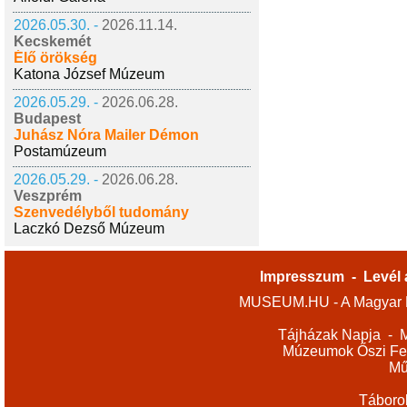
2026.05.30. -
2026.11.14.
Kecskemét
Élő örökség
Katona József Múzeum
2026.05.29. -
2026.06.28.
Budapest
Juhász Nóra Mailer Démon
Postamúzeum
2026.05.29. -
2026.06.28.
Veszprém
Szenvedélyből tudomány
Laczkó Dezső Múzeum
Impresszum
-
Levél 
MUSEUM.HU - A Magyar M
Tájházak Napja
-
M
Múzeumok Őszi Fes
Mű
Táboro