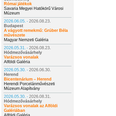
Római játékok
Savaria Megyei Hatókörű Városi
Múzeum
2026.06.05. -
2026.08.23.
Budapest
A vágyott remekmű: Grúber Béla
művészete
Magyar Nemzeti Galéria
2026.05.31. -
2026.08.23.
Hódmezővásárhely
Varázsos vonalak
Alföldi Galéria
2026.05.30. -
2026.06.30.
Herend
Bicentenárium – Herend
Herendi Porcelánművészeti
Múzeum Alapítvány
2026.05.30. -
2026.08.31.
Hódmezővásárhely
Varázsos vonalak az Alföldi
Galériában
Alföldi Galéria