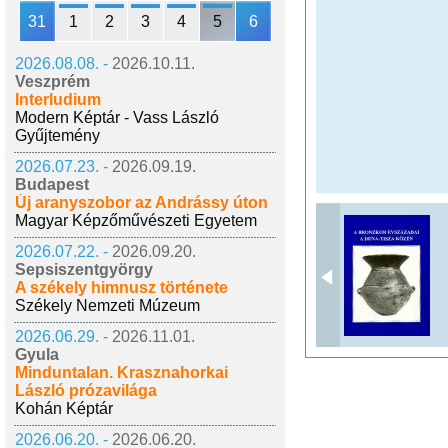
31
1
2
3
4
5
6
2026.08.08. -
2026.10.11.
Veszprém
Interludium
Modern Képtár - Vass László
Gyűjtemény
2026.07.23. -
2026.09.19.
Budapest
Új aranyszobor az Andrássy úton
Magyar Képzőművészeti Egyetem
2026.07.22. -
2026.09.20.
Sepsiszentgyörgy
A székely himnusz története
Székely Nemzeti Múzeum
2026.06.29. -
2026.11.01.
Gyula
Minduntalan. Krasznahorkai
László prózavilága
Kohán Képtár
2026.06.20. -
2026.06.20.