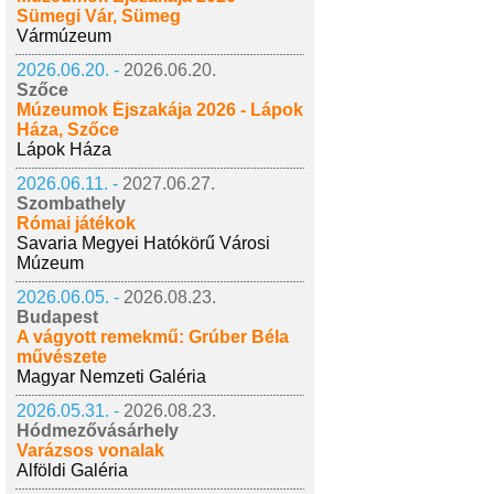
Sümegi Vár, Sümeg
Vármúzeum
2026.06.20. -
2026.06.20.
Szőce
Múzeumok Éjszakája 2026 - Lápok
Háza, Szőce
Lápok Háza
2026.06.11. -
2027.06.27.
Szombathely
Római játékok
Savaria Megyei Hatókörű Városi
Múzeum
2026.06.05. -
2026.08.23.
Budapest
A vágyott remekmű: Grúber Béla
művészete
Magyar Nemzeti Galéria
2026.05.31. -
2026.08.23.
Hódmezővásárhely
Varázsos vonalak
Alföldi Galéria