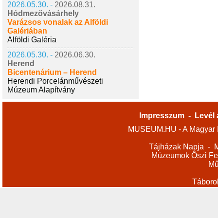
2026.05.30. -
2026.08.31.
Hódmezővásárhely
Varázsos vonalak az Alföldi
Galériában
Alföldi Galéria
2026.05.30. -
2026.06.30.
Herend
Bicentenárium – Herend
Herendi Porcelánművészeti
Múzeum Alapítvány
Impresszum
-
Levél 
MUSEUM.HU - A Magyar M
Tájházak Napja
-
M
Múzeumok Őszi Fes
Mű
Táboro