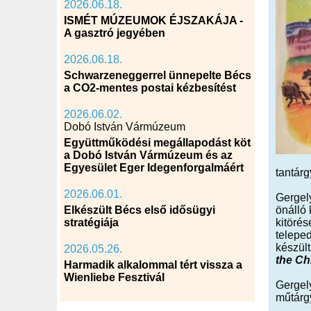
2026.06.18.
ISMÉT MÚZEUMOK ÉJSZAKÁJA -
A gasztró jegyében
2026.06.18.
Schwarzeneggerrel ünnepelte Bécs
a CO2-mentes postai kézbesítést
2026.06.02.
Dobó István Vármúzeum
Együttműködési megállapodást köt
a Dobó István Vármúzeum és az
Egyesület Eger Idegenforgalmáért
tantárg
2026.06.01.
Gergel
Elkészült Bécs első idősügyi
önálló 
stratégiája
kitöré
teleped
készül
2026.05.26.
the C
Harmadik alkalommal tért vissza a
Wienliebe Fesztivál
Gergel
műtárgy