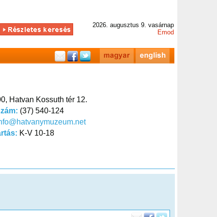
2026. augusztus 9. vasárnap
Emod
0, Hatvan Kossuth tér 12.
szám:
(37) 540-124
info@hatvanymuzeum.net
artás:
K-V 10-18