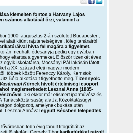
lása kiemelten fontos a Hatvany Lajos
számos alkotását őrzi, valamint a
bor 1900. augusztus 2-án született Budapesten,
i alatt kitűnt rajztehetségével, főleg tanárairól
arikatúráival hívta fel magára a figyelmet
.
korán meghalt, édesanyja pedig egy gyárban
 hogy eltartsa a gyermeket. Először tizenkét éves
z egyik iskolatársa, Mocsányi Pál lakásán látott
ket a XX. század eleji magyar modern
l, többek között Ferenczy Károly, Kernstok
Uitz Béla alkotásait figyelhette meg.
Tizennyolc
Vasárnapi Kör
nek hívott értelmiségi csoport
t, ahol megismerkedett Lesznai Anna (1885-
vésznővel
, aki ekkor már elismert iparművész és
. A Tanácsköztársaság alatt a Közoktatásügyi
ságon dolgozott, amelynek bukása után
al, Lesznai Annával
együtt Bécsben telepedtek
 fővárosban több évig tanult litográfiát az
eti főiskolán. Gergely Tibor
karikatúrákat rajzolt