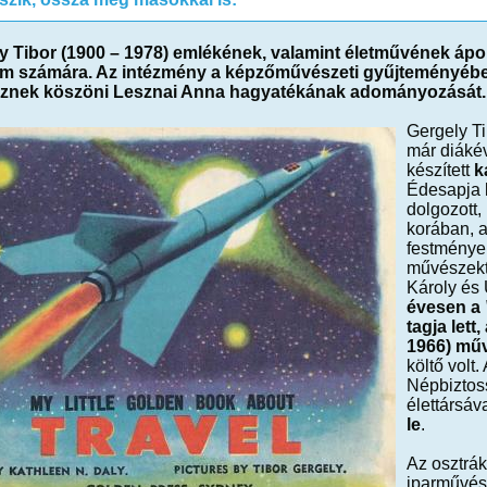
y Tibor (1900 – 1978) emlékének, valamint életművének ápo
 számára. Az intézmény a képzőművészeti gyűjteményében 
znek köszöni Lesznai Anna hagyatékának adományozását.
Gergely Ti
már diákéve
készített
k
Édesapja 
dolgozott,
korában, a
festménye
művészektő
Károly és 
évesen a
tagja let
1966) mű
költő volt
Népbiztos
élettársáv
le
.
Az osztrák
iparművész