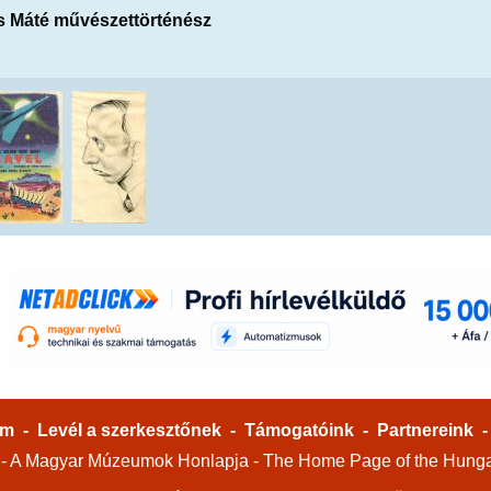
its Máté művészettörténész
um
-
Levél a szerkesztőnek
-
Támogatóink
-
Partnereink
A Magyar Múzeumok Honlapja - The Home Page of the Hung