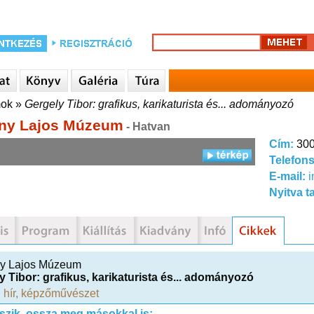
mok
»
Gergely Tibor: grafikus, karikaturista és... adományozó
ny Lajos Múzeum
- Hatvan
Cím:
300
Telefon
E-mail:
Nyitva t
y Lajos Múzeum
y Tibor: grafikus, karikaturista és... adományozó
,
hír
,
képzőművészet
tszik, ossza meg másokkal is: