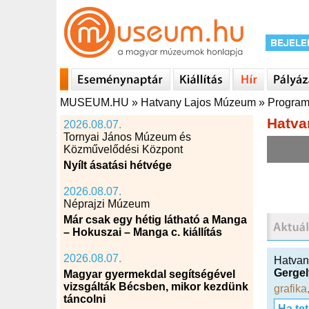
MUSEUM.HU
»
Hatvany Lajos Múzeum
»
Progra
Hatva
2026.08.07.
Tornyai János Múzeum és
Közművelődési Központ
Nyílt ásatási hétvége
2026.08.07.
Néprajzi Múzeum
Már csak egy hétig látható a Manga
– Hokuszai – Manga c. kiállítás
2026.08.07.
Hatvan
Gergel
Magyar gyermekdal segítségével
vizsgálták Bécsben, mikor kezdünk
grafika
táncolni
Ha te