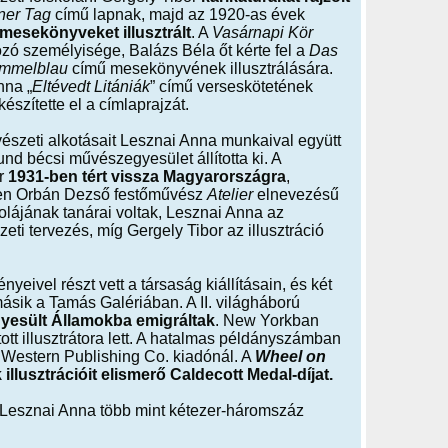
ner Tag
című lapnak, majd az 1920-as évek
mesekönyveket illusztrált
. A
Vasárnapi Kör
ó személyisége, Balázs Béla őt kérte fel a
Das
Himmelblau
című mesekönyvének illusztrálására.
nna „
Eltévedt Litániák
” című verseskötetének
észítette el a címlaprajzát.
szeti alkotásait Lesznai Anna munkaival együtt
d bécsi művészegyesület állította ki. A
r
1931-ben tért vissza Magyarországra
,
en Orbán Dezső festőművész
Atelier
elnevezésű
olájának tanárai voltak, Lesznai Anna az
eti tervezés, míg Gergely Tibor az illusztráció
nyeivel részt vett a társaság kiállításain, és két
másik a Tamás Galériában. A II. világháború
yesült Államokba emigráltak
. New Yorkban
tt illusztrátora lett. A hatalmas példányszámban
 Western Publishing Co. kiadónál. A
Wheel on
llusztrációit elismerő Caldecott Medal-díjat.
Lesznai Anna több mint kétezer-háromszáz