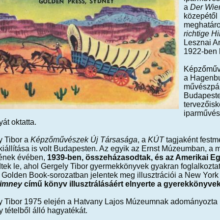
a
Der Wie
közepétől
meghatároz
richtige 
Lesznai A
1922-ben k
Képzőművé
a Hagenbun
művészpá
Budapest
tervezőisk
iparművész
yát oktatta.
y Tibor a
Képzőművészek Új Társasága
, a
KÚT
tagjaként festmé
kiállítása is volt Budapesten. Az egyik az Ernst Múzeumban, a 
sének évében,
1939-ben, összeházasodtak, és az Amerikai Eg
tek le, ahol Gergely Tibor gyermekkönyvek gyakran foglalkoztato
t Golden Book-sorozatban jelentek meg illusztrációi a New York
himney
című könyv illusztrálásáért elnyerte a gyerekkönyvek i
y Tibor 1975 elején a Hatvany Lajos Múzeumnak adományozta 
 tételből álló hagyatékát.