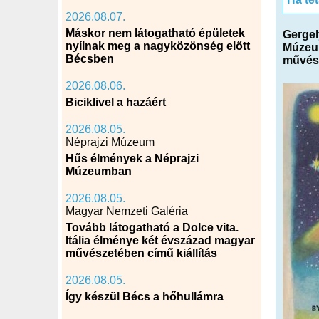
2026.08.07.
Máskor nem látogatható épületek
Gergel
nyílnak meg a nagyközönség előtt
Múzeum
Bécsben
művés
2026.08.06.
Biciklivel a hazáért
2026.08.05.
Néprajzi Múzeum
Hűs élmények a Néprajzi
Múzeumban
2026.08.05.
Magyar Nemzeti Galéria
Tovább látogatható a Dolce vita.
Itália élménye két évszázad magyar
művészetében című kiállítás
2026.08.05.
Így készül Bécs a hőhullámra