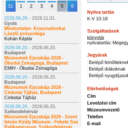
31
1
2
3
4
5
6
Nyitva tartás
2026.06.29. -
2026.11.01.
K-V 10-18
Gyula
Minduntalan. Krasznahorkai
Szolgáltatások
László prózavilága
könyvtár
Kohán Képtár
nyitvatartás: Megeg
2026.06.20. -
2026.06.20.
Budapest
Jegyárak
Múzeumok Éjszakája 2026 -
Belépő felnőttekne
Óbudai Zsinagóga, Budapest
EMIH - Óbudai Zsinagóga
Belépő diákoknak
Belépő nyugdíjaso
2026.06.20. -
2026.06.20.
Budapest
Múzeumok Éjszakája 2026 -
Elérhetőségek
Cinkotai Tájház, Budapest
Cím
Cinkotai Tájház
Levelzési cím
2026.06.20. -
2026.06.20.
Múzeumvezető
Székesfehérvár
Múzeumok Éjszakája 2026 - Szent
Telefon
István Király Múzeum - Fekete Sas
E-mail
Patikamúzeum, Székesfehérvár