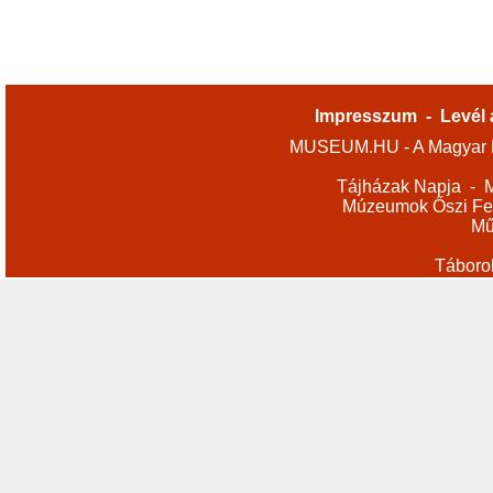
Impresszum
-
Levél 
MUSEUM.HU - A Magyar M
Tájházak Napja
-
M
Múzeumok Őszi Fes
Mű
Táboro