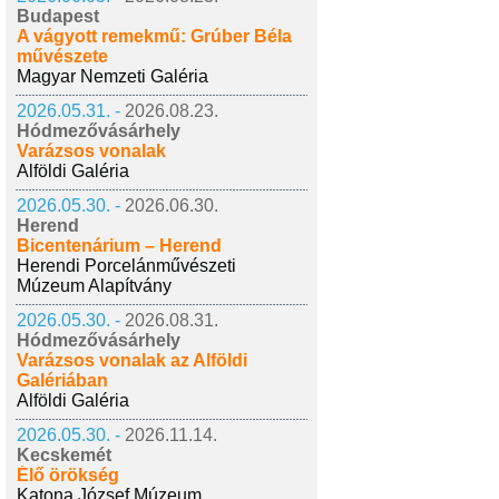
Budapest
A vágyott remekmű: Grúber Béla
művészete
Magyar Nemzeti Galéria
2026.05.31. -
2026.08.23.
Hódmezővásárhely
Varázsos vonalak
Alföldi Galéria
2026.05.30. -
2026.06.30.
Herend
Bicentenárium – Herend
Herendi Porcelánművészeti
Múzeum Alapítvány
2026.05.30. -
2026.08.31.
Hódmezővásárhely
Varázsos vonalak az Alföldi
Galériában
Alföldi Galéria
2026.05.30. -
2026.11.14.
Kecskemét
Élő örökség
Katona József Múzeum