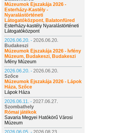
Múzeumok Éjszakája 2026 -
Esterházy-Kastély -
Nyaralástörténeti
Látogatóközpont, Balatonfüred
Esterházy-kastély Nyaralástörténeti
Látogatóközpont
2026.06.20. -
2026.06.20.
Budakeszi
Múzeumok Éjszakája 2026 - Ívfény
Múzeum, Budakeszi, Budakeszi
Ívfény Múzeum
2026.06.20. -
2026.06.20.
Szőce
Múzeumok Éjszakája 2026 - Lápok
Háza, Szőce
Lápok Háza
2026.06.11. -
2027.06.27.
Szombathely
Római játékok
Savaria Megyei Hatókörű Városi
Múzeum
2026.06.05. -
2026.08.23.