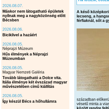
2026.08.07.
Máskor nem látogatható épületek
A késő középkori
nyílnak meg a nagyközönség előtt
lecseng, a hangsú
Bécsben
férfiaknál, sőt a 
2026.08.06.
Biciklivel a hazáért
2026.08.05.
Néprajzi Múzeum
Hűs élmények a Néprajzi
Múzeumban
2026.08.05.
Magyar Nemzeti Galéria
Tovább látogatható a Dolce vita.
Itália élménye két évszázad magyar
művészetében című kiállítás
2026.08.05.
században előkerül
Így készül Bécs a hőhullámra
vésetű minta a vi
között rendre fel