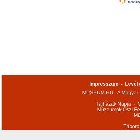
Impresszum
-
Levél 
MUSEUM.HU - A Magyar M
Tájházak Napja
-
M
Múzeumok Őszi Fes
Mű
Táboro