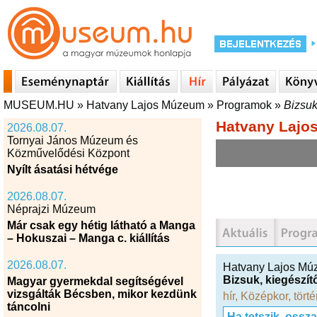
MUSEUM.HU
»
Hatvany Lajos Múzeum
»
Programok
»
Bizsuk
Hatvany Lajo
2026.08.07.
Tornyai János Múzeum és
Közművelődési Központ
Nyílt ásatási hétvége
2026.08.07.
Néprajzi Múzeum
Már csak egy hétig látható a Manga
– Hokuszai – Manga c. kiállítás
2026.08.07.
Hatvany Lajos M
Bizsuk, kiegészí
Magyar gyermekdal segítségével
vizsgálták Bécsben, mikor kezdünk
hír
,
Középkor
,
tört
táncolni
Ha tetszik, ossz