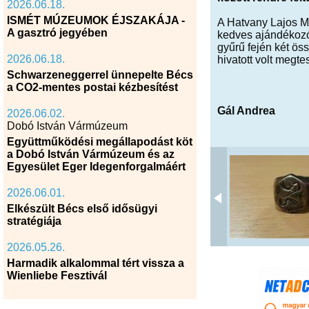
2026.06.18.
ISMÉT MÚZEUMOK ÉJSZAKÁJA -
A Hatvany Lajos Mú
A gasztró jegyében
kedves ajándékozó 
gyűrű fején két öss
2026.06.18.
hivatott volt megtes
Schwarzeneggerrel ünnepelte Bécs
a CO2-mentes postai kézbesítést
Gál Andrea
2026.06.02.
Dobó István Vármúzeum
Együttműködési megállapodást köt
a Dobó István Vármúzeum és az
Egyesület Eger Idegenforgalmáért
2026.06.01.
Elkészült Bécs első idősügyi
stratégiája
2026.05.26.
Harmadik alkalommal tért vissza a
Wienliebe Fesztivál