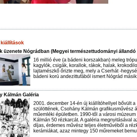
kiállítások
ók üzenete Nógrádban (Megyei természettudományi állandó ki
16 millió éve (a bádeni korszakban) meleg trópu
kagylók, csigák, korallok, rákok, halak, krokod
lajtamészkő őrizte meg, mely a Cserhát -hegys
bádeni korú andezittufából ismert Nógrád másik
 Kálmán Galéria
2001. december 14-én új kiállítóhellyel bővült 
szülöttének, Csohány Kálmán grafikusművész ál
műemléki épületben. 1990-től a városi múzeum
Kálmán 50 rézkarcát. A galéria megnyitásával 
díjas, érdemes művész teljes életművéből a rézka
kerámiákat, azaz mintegy 150 műremeket bemut