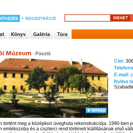
ói Múzeum
- Pásztó
Cím:
306
Telefon
E-mail:
Nyitva t
Szabadté
 történt meg a középkori üveghuta rekonstrukciója. 1990-ben p
 emlékszoba és a ciszterci rend történeti kiállításának első v