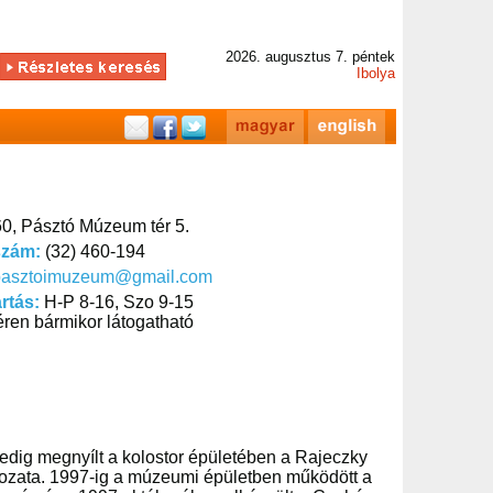
2026. augusztus 7. péntek
Ibolya
0, Pásztó Múzeum tér 5.
szám:
(32) 460-194
pasztoimuzeum@gmail.com
artás:
H-P 8-16, Szo 9-15
ren bármikor látogatható
edig megnyílt a kolostor épületében a Rajeczky
áltozata. 1997-ig a múzeumi épületben működött a