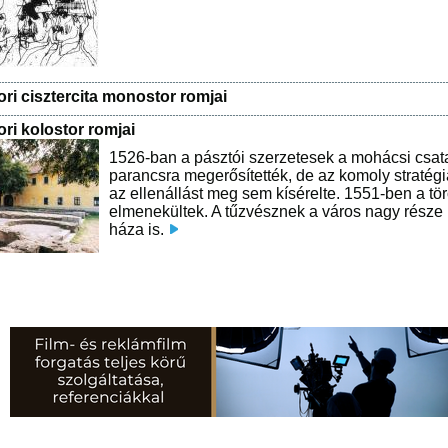
ri cisztercita monostor romjai
ri kolostor romjai
1526-ban a pásztói szerzetesek a mohácsi csata 
parancsra megerősítették, de az komoly stratégia
az ellenállást meg sem kísérelte. 1551-ben a tör
elmenekültek. A tűzvésznek a város nagy része i
háza is.