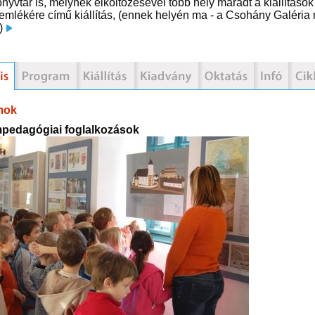
önyvtár is, melynek elköltözésével több hely maradt a kiállítá
mlékére című kiállítás, (ennek helyén ma - a Csohány Galéria m
.)
mok
edagógiai foglalkozások