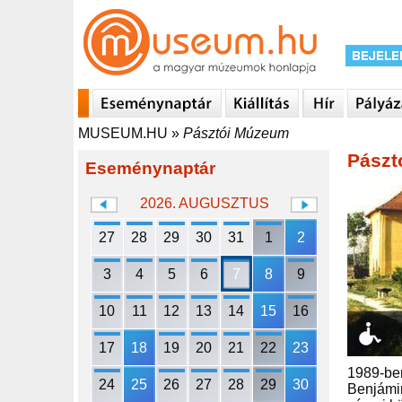
MUSEUM.HU
»
Pásztói Múzeum
Pászt
Eseménynaptár
2026. AUGUSZTUS
27
28
29
30
31
1
2
3
4
5
6
7
8
9
10
11
12
13
14
15
16
17
18
19
20
21
22
23
1989-ben
24
25
26
27
28
29
30
Benjámin