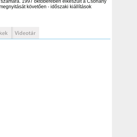
sok számára. 1997 októberében elkészült a Csohány
egnyitását követően - időszaki kiállítások