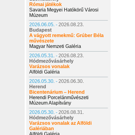
Római játékok
Savaria Megyei Hatókörű Városi
Múzeum
2026.06.05. -
2026.08.23.
Budapest
A vágyott remekmű: Grúber Béla
művészete
Magyar Nemzeti Galéria
2026.05.31. -
2026.08.23.
Hódmezővásárhely
Varázsos vonalak
Alföldi Galéria
2026.05.30. -
2026.06.30.
Herend
Bicentenárium – Herend
Herendi Porcelánművészeti
Múzeum Alapítvány
2026.05.30. -
2026.08.31.
Hódmezővásárhely
Varázsos vonalak az Alföldi
Galériában
Alföldi Galéria