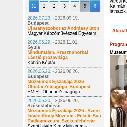
városi k
31
1
2
3
4
5
6
Kálmán e
láthatók
2026.07.23. -
2026.09.19.
Budapest
Új aranyszobor az Andrássy úton
Magyar Képzőművészeti Egyetem
2026.06.29. -
2026.11.01.
Progra
Gyula
Múzeump
Minduntalan. Krasznahorkai
László prózavilága
Kohán Képtár
2026.06.20. -
2026.06.20.
Budapest
Múzeumok Éjszakája 2026 -
Óbudai Zsinagóga, Budapest
EMIH - Óbudai Zsinagóga
2026.06.20. -
2026.06.20.
Székesfehérvár
Múzeumok Éjszakája 2026 - Szent
István Király Múzeum - Fekete Sas
Patikamúzeum, Székesfehérvár
Szent István Király Múzeum –