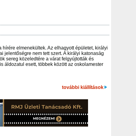
hírére elmenekültek. Az elhagyott épületet, királyi
i jelentőségre nem tett szert. A királyi katonaság
ök sereg közeledtére a várat felgyújtották és
s áldozatul esett, többek között az oskolamester
további kiállítások