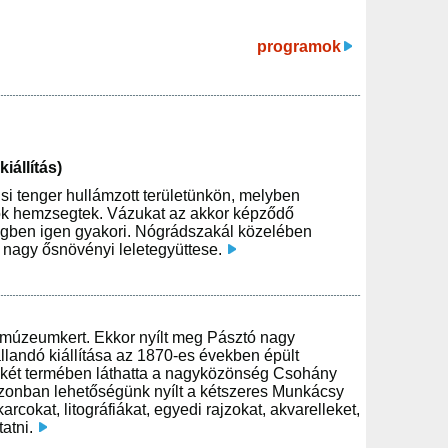
programok
állítás)
si tenger hullámzott területünkön, melyben
ilok hemzsegtek. Vázukat az akkor képződő
égben igen gyakori. Nógrádszakál közelében
 nagy ősnövényi leletegyüttese.
a múzeumkert. Ekkor nyílt meg Pásztó nagy
landó kiállítása az 1870-es években épült
 két termében láthatta a nagyközönség Csohány
azonban lehetőségünk nyílt a kétszeres Munkácsy
rcokat, litográfiákat, egyedi rajzokat, akvarelleket,
atni.