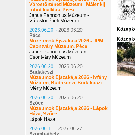
Várostörténeti Múzeum - Málenkij
robot kiállítás, Pécs
Janus Pannonius Múzeum -
Várostörténeti Múzeum
Középko
2026.06.20. -
2026.06.20.
Pécs
Középko
Múzeumok Éjszakája 2026 - JPM
Csontváry Múzeum, Pécs
Janus Pannonius Múzeum -
Csontváry Múzeum
2026.06.20. -
2026.06.20.
Budakeszi
Múzeumok Éjszakája 2026 - Ívfény
Múzeum, Budakeszi, Budakeszi
Ívfény Múzeum
2026.06.20. -
2026.06.20.
Szőce
Múzeumok Éjszakája 2026 - Lápok
Háza, Szőce
Lápok Háza
2026.06.11. -
2027.06.27.
Szombathely