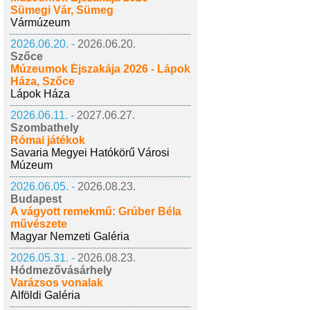
Sümegi Vár, Sümeg
Vármúzeum
2026.06.20. -
2026.06.20.
Szőce
Múzeumok Éjszakája 2026 - Lápok
Háza, Szőce
Lápok Háza
2026.06.11. -
2027.06.27.
Szombathely
Római játékok
Savaria Megyei Hatókörű Városi
Múzeum
2026.06.05. -
2026.08.23.
Budapest
A vágyott remekmű: Grúber Béla
művészete
Magyar Nemzeti Galéria
2026.05.31. -
2026.08.23.
Hódmezővásárhely
Varázsos vonalak
Alföldi Galéria