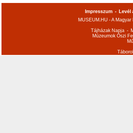
Impresszum
-
Levél 
MUSEUM.HU - A Magyar M
Tájházak Napja
-
M
Múzeumok Őszi Fes
Mű
Táboro