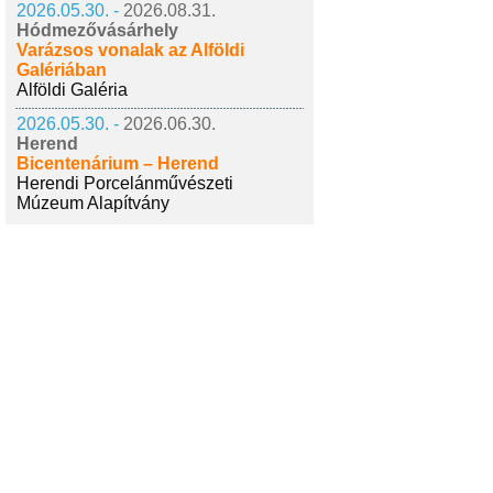
2026.05.30. -
2026.08.31.
Hódmezővásárhely
Varázsos vonalak az Alföldi
Galériában
Alföldi Galéria
2026.05.30. -
2026.06.30.
Herend
Bicentenárium – Herend
Herendi Porcelánművészeti
Múzeum Alapítvány