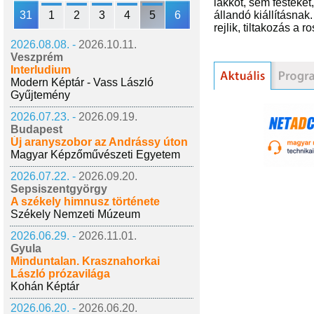
lakkot, sem festéket,
31
1
2
3
4
5
6
állandó kiállításna
rejlik, tiltakozás a 
2026.08.08. -
2026.10.11.
Veszprém
Interludium
Modern Képtár - Vass László
Gyűjtemény
2026.07.23. -
2026.09.19.
Budapest
Új aranyszobor az Andrássy úton
Magyar Képzőművészeti Egyetem
2026.07.22. -
2026.09.20.
Sepsiszentgyörgy
A székely himnusz története
Székely Nemzeti Múzeum
2026.06.29. -
2026.11.01.
Gyula
Minduntalan. Krasznahorkai
László prózavilága
Kohán Képtár
2026.06.20. -
2026.06.20.