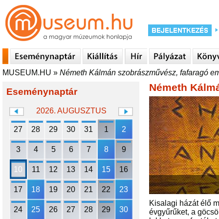
MUSEUM.HU
»
Németh Kálmán szobrászművész, fafaragó e
Németh Kálmá
Eseménynaptár
2026. AUGUSZTUS
27
28
29
30
31
1
2
3
4
5
6
7
8
9
10
11
12
13
14
15
16
17
18
19
20
21
22
23
Kisalagi házát élő 
24
25
26
27
28
29
30
évgyűrűket, a göcsör