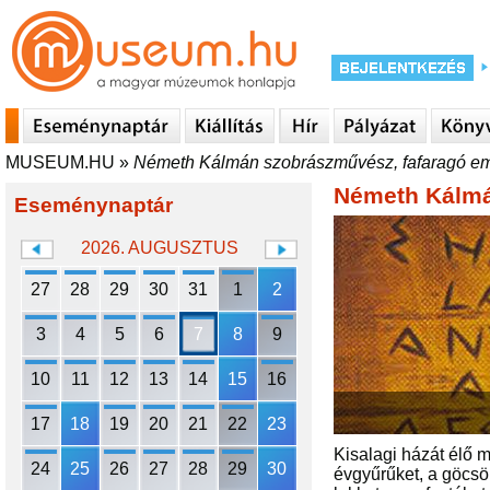
MUSEUM.HU
»
Németh Kálmán szobrászművész, fafaragó e
Németh Kálmá
Eseménynaptár
2026. AUGUSZTUS
27
28
29
30
31
1
2
3
4
5
6
7
8
9
10
11
12
13
14
15
16
17
18
19
20
21
22
23
Kisalagi házát élő 
24
25
26
27
28
29
30
évgyűrűket, a göcsör