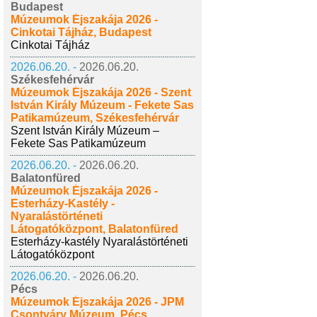
Budapest
Múzeumok Éjszakája 2026 -
Cinkotai Tájház, Budapest
Cinkotai Tájház
2026.06.20. -
2026.06.20.
Székesfehérvár
Múzeumok Éjszakája 2026 - Szent
István Király Múzeum - Fekete Sas
Patikamúzeum, Székesfehérvár
Szent István Király Múzeum –
Fekete Sas Patikamúzeum
2026.06.20. -
2026.06.20.
Balatonfüred
Múzeumok Éjszakája 2026 -
Esterházy-Kastély -
Nyaralástörténeti
Látogatóközpont, Balatonfüred
Esterházy-kastély Nyaralástörténeti
Látogatóközpont
2026.06.20. -
2026.06.20.
Pécs
Múzeumok Éjszakája 2026 - JPM
Csontváry Múzeum, Pécs