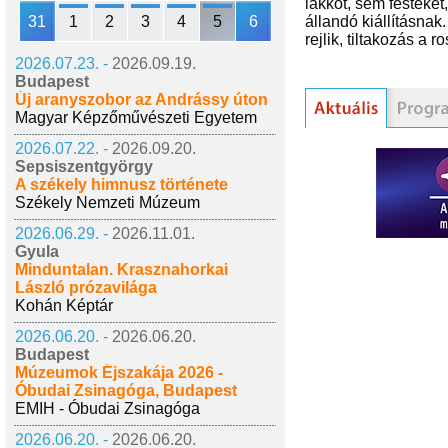
lakkot, sem festéket,
31
1
2
3
4
5
6
állandó kiállításna
rejlik, tiltakozás a 
2026.07.23. -
2026.09.19.
Budapest
Új aranyszobor az Andrássy úton
Magyar Képzőművészeti Egyetem
2026.07.22. -
2026.09.20.
Sepsiszentgyörgy
A székely himnusz története
Székely Nemzeti Múzeum
2026.06.29. -
2026.11.01.
Gyula
Minduntalan. Krasznahorkai
László prózavilága
Kohán Képtár
2026.06.20. -
2026.06.20.
Budapest
Múzeumok Éjszakája 2026 -
Óbudai Zsinagóga, Budapest
EMIH - Óbudai Zsinagóga
2026.06.20. -
2026.06.20.