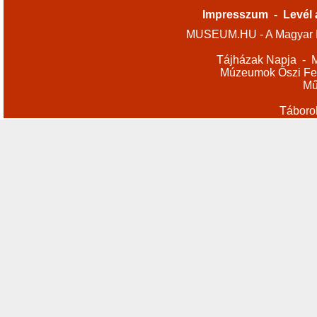
Impresszum
-
Levél 
MUSEUM.HU - A Magyar M
Tájházak Napja
-
M
Múzeumok Őszi Fes
Mű
Táboro