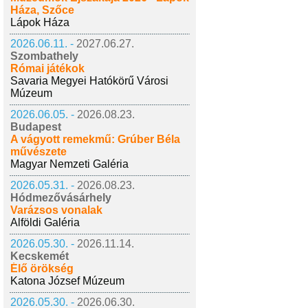
Háza, Szőce
Lápok Háza
2026.06.11. -
2027.06.27.
Szombathely
Római játékok
Savaria Megyei Hatókörű Városi
Múzeum
2026.06.05. -
2026.08.23.
Budapest
A vágyott remekmű: Grúber Béla
művészete
Magyar Nemzeti Galéria
2026.05.31. -
2026.08.23.
Hódmezővásárhely
Varázsos vonalak
Alföldi Galéria
2026.05.30. -
2026.11.14.
Kecskemét
Élő örökség
Katona József Múzeum
2026.05.30. -
2026.06.30.