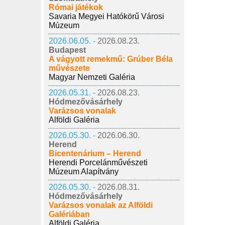
Római játékok
Savaria Megyei Hatókörű Városi
Múzeum
2026.06.05. -
2026.08.23.
Budapest
A vágyott remekmű: Grúber Béla
művészete
Magyar Nemzeti Galéria
2026.05.31. -
2026.08.23.
Hódmezővásárhely
Varázsos vonalak
Alföldi Galéria
2026.05.30. -
2026.06.30.
Herend
Bicentenárium – Herend
Herendi Porcelánművészeti
Múzeum Alapítvány
2026.05.30. -
2026.08.31.
Hódmezővásárhely
Varázsos vonalak az Alföldi
Galériában
Alföldi Galéria