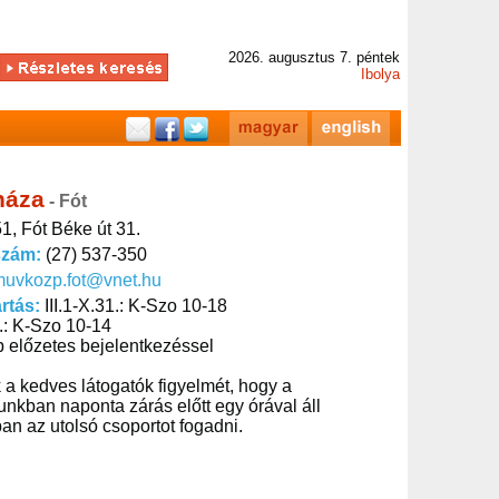
2026. augusztus 7. péntek
Ibolya
háza
- Fót
1, Fót Béke út 31.
szám:
(27) 537-350
muvkozp.fot@vnet.hu
artás:
III.1-X.31.: K-Szo 10-18
8.: K-Szo 10-14
 előzetes bejelentkezéssel
 a kedves látogatók figyelmét, hogy a
kban naponta zárás előtt egy órával áll
n az utolsó csoportot fogadni.