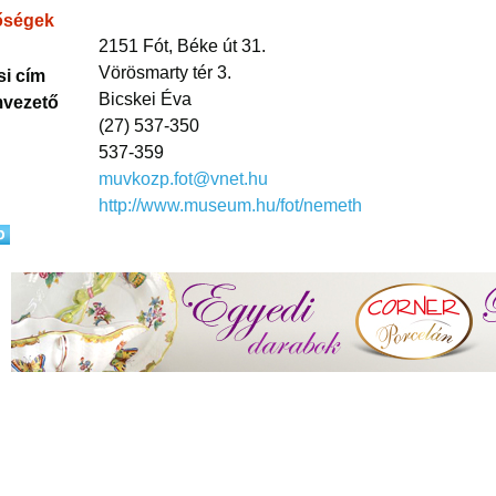
őségek
2151 Fót, Béke út 31.
Vörösmarty tér 3.
si cím
Bicskei Éva
vezető
(27) 537-350
537-359
muvkozp.fot@vnet.hu
http://www.museum.hu/fot/nemeth