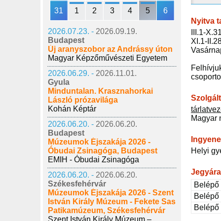
31
1
2
3
4
5
6
Nyitva t
2026.07.23. -
2026.09.19.
III.1-X.
Budapest
XI.1-II.
Új aranyszobor az Andrássy úton
Vasárnap
Magyar Képzőművészeti Egyetem
Felhívju
2026.06.29. -
2026.11.01.
csoporto
Gyula
Minduntalan. Krasznahorkai
Szolgál
László prózavilága
Kohán Képtár
tárlatve
Magyar 
2026.06.20. -
2026.06.20.
Budapest
Ingyene
Múzeumok Éjszakája 2026 -
Óbudai Zsinagóga, Budapest
Helyi g
EMIH - Óbudai Zsinagóga
Jegyár
2026.06.20. -
2026.06.20.
Székesfehérvár
Belépő 
Múzeumok Éjszakája 2026 - Szent
Belépő
István Király Múzeum - Fekete Sas
Belépő
Patikamúzeum, Székesfehérvár
Szent István Király Múzeum –