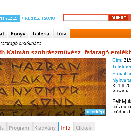
fafaragó emlékháza
h Kálmán szobrászművész, fafaragó emlék
Cím:
215
Telefon
E-mail:
Nyitva t
XI.1-II.2
Vasárnap
Felhívjuk
múzeumun
módunkba