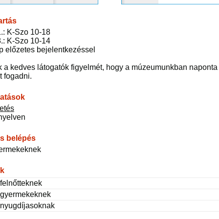
artás
31.: K-Szo 10-18
28.: K-Szo 10-14
 előzetes bejelentkezéssel
k a kedves látogatók figyelmét, hogy a múzeumunkban naponta z
t fogadni.
tatások
zetés
nyelven
s belépés
yermekeknek
ak
felnőtteknek
 gyermekeknek
 nyugdíjasoknak