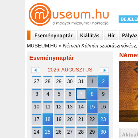
MUSEUM.HU
»
Németh Kálmán szobrászművész, 
Német
Eseménynaptár
2026. AUGUSZTUS
27
28
29
30
31
1
2
3
4
5
6
7
8
9
10
11
12
13
14
15
16
17
18
19
20
21
22
23
24
25
26
27
28
29
30