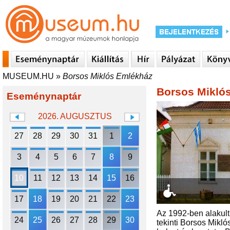
MUSEUM.HU
»
Borsos Miklós Emlékház
Borsos Mikló
Eseménynaptár
2026. AUGUSZTUS
27
28
29
30
31
1
2
3
4
5
6
7
8
9
10
11
12
13
14
15
16
17
18
19
20
21
22
23
Az 1992-ben alakult
24
25
26
27
28
29
30
tekinti Borsos Mikl