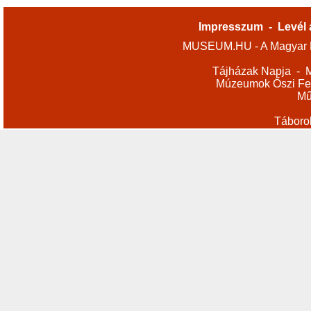
Impresszum
-
Levél 
MUSEUM.HU - A Magyar M
Tájházak Napja
-
M
Múzeumok Őszi Fes
Mű
Táboro