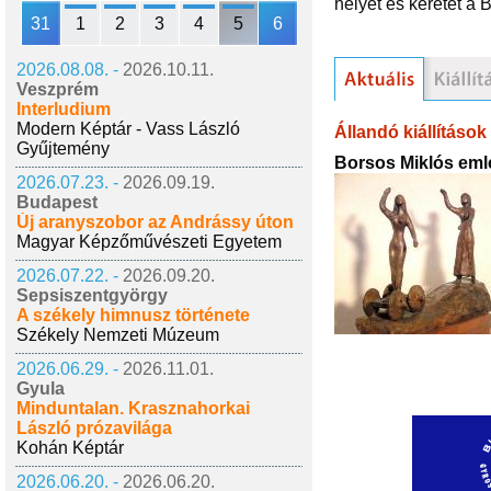
helyet és keretet a
31
1
2
3
4
5
6
2026.08.08. -
2026.10.11.
Veszprém
Interludium
Modern Képtár - Vass László
Állandó kiállítások
Gyűjtemény
Borsos Miklós emlé
2026.07.23. -
2026.09.19.
Budapest
Új aranyszobor az Andrássy úton
Magyar Képzőművészeti Egyetem
2026.07.22. -
2026.09.20.
Sepsiszentgyörgy
A székely himnusz története
Székely Nemzeti Múzeum
2026.06.29. -
2026.11.01.
Gyula
Minduntalan. Krasznahorkai
László prózavilága
Kohán Képtár
2026.06.20. -
2026.06.20.