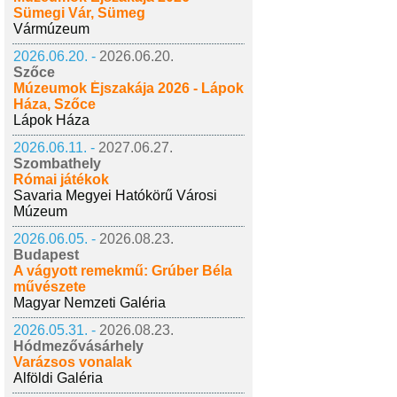
Sümegi Vár, Sümeg
Vármúzeum
2026.06.20. -
2026.06.20.
Szőce
Múzeumok Éjszakája 2026 - Lápok
Háza, Szőce
Lápok Háza
2026.06.11. -
2027.06.27.
Szombathely
Római játékok
Savaria Megyei Hatókörű Városi
Múzeum
2026.06.05. -
2026.08.23.
Budapest
A vágyott remekmű: Grúber Béla
művészete
Magyar Nemzeti Galéria
2026.05.31. -
2026.08.23.
Hódmezővásárhely
Varázsos vonalak
Alföldi Galéria