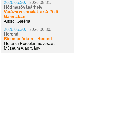
2026.05.30. -
2026.08.31.
Hódmezővásárhely
Varázsos vonalak az Alföldi
Galériában
Alföldi Galéria
2026.05.30. -
2026.06.30.
Herend
Bicentenárium – Herend
Herendi Porcelánművészeti
Múzeum Alapítvány