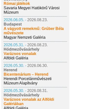
Római játékok
Savaria Megyei Hatókörű Városi
Múzeum
2026.06.05. -
2026.08.23.
Budapest
A vágyott remekmű: Grúber Béla
művészete
Magyar Nemzeti Galéria
2026.05.31. -
2026.08.23.
Hódmezővásárhely
Varázsos vonalak
Alföldi Galéria
2026.05.30. -
2026.06.30.
Herend
Bicentenárium – Herend
Herendi Porcelánművészeti
Múzeum Alapítvány
2026.05.30. -
2026.08.31.
Hódmezővásárhely
Varázsos vonalak az Alföldi
Galériában
Alföldi Galéria