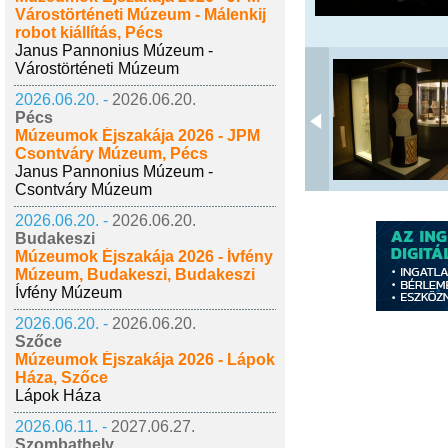
Várostörténeti Múzeum - Málenkij
robot kiállítás, Pécs
Janus Pannonius Múzeum -
Várostörténeti Múzeum
2026.06.20. -
2026.06.20.
Pécs
Múzeumok Éjszakája 2026 - JPM
Csontváry Múzeum, Pécs
Janus Pannonius Múzeum -
Csontváry Múzeum
2026.06.20. -
2026.06.20.
Budakeszi
Múzeumok Éjszakája 2026 - Ívfény
Múzeum, Budakeszi, Budakeszi
Ívfény Múzeum
2026.06.20. -
2026.06.20.
Szőce
Múzeumok Éjszakája 2026 - Lápok
Háza, Szőce
Lápok Háza
2026.06.11. -
2027.06.27.
Szombathely