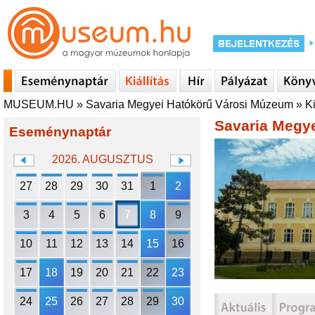
MUSEUM.HU
»
Savaria Megyei Hatókörű Városi Múzeum
»
Ki
Savaria Megy
Eseménynaptár
2026. AUGUSZTUS
27
28
29
30
31
1
2
3
4
5
6
7
8
9
10
11
12
13
14
15
16
17
18
19
20
21
22
23
24
25
26
27
28
29
30