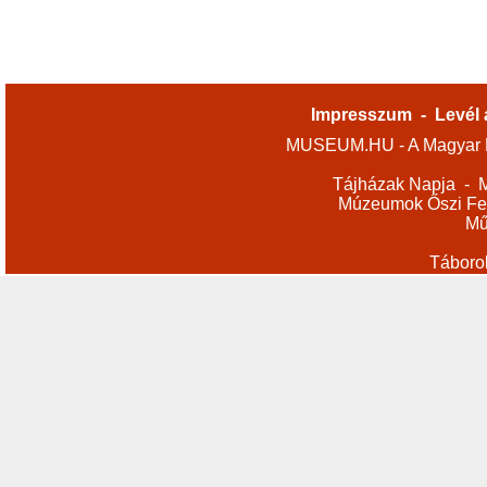
Impresszum
-
Levél 
MUSEUM.HU - A Magyar M
Tájházak Napja
-
M
Múzeumok Őszi Fes
Mű
Táboro