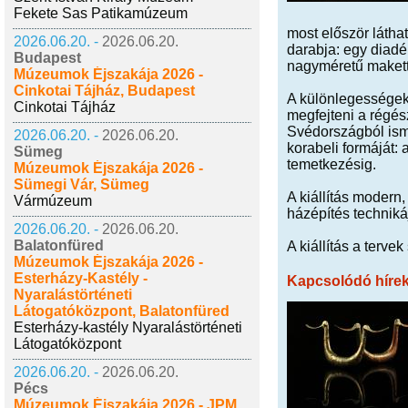
Fekete Sas Patikamúzeum
most először látha
2026.06.20. -
2026.06.20.
darabja: egy diadé
Budapest
nagyméretű makett
Múzeumok Éjszakája 2026 -
Cinkotai Tájház, Budapest
A különlegességek 
Cinkotai Tájház
megfejteni a régés
Svédországból isme
2026.06.20. -
2026.06.20.
korabeli formáját:
Sümeg
temetkezésig.
Múzeumok Éjszakája 2026 -
Sümegi Vár, Sümeg
A kiállítás modern,
Vármúzeum
házépítés techniká
2026.06.20. -
2026.06.20.
Balatonfüred
A kiállítás a tervek
Múzeumok Éjszakája 2026 -
Esterházy-Kastély -
Kapcsolódó híre
Nyaralástörténeti
Látogatóközpont, Balatonfüred
Esterházy-kastély Nyaralástörténeti
Látogatóközpont
2026.06.20. -
2026.06.20.
Pécs
Múzeumok Éjszakája 2026 - JPM