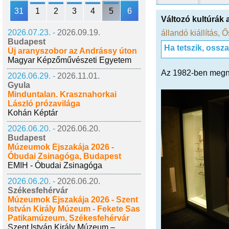
31
1
2
3
4
5
6
Változó kultúrák 
2026.07.23. -
2026.09.19.
állandó kiállítás
,
Ő
Budapest
Ha tetszik, ossz
Új aranyszobor az Andrássy úton
Magyar Képzőművészeti Egyetem
Az 1982-ben megnyíl
2026.06.29. -
2026.11.01.
Gyula
Minduntalan. Krasznahorkai
László prózavilága
Kohán Képtár
2026.06.20. -
2026.06.20.
Budapest
Múzeumok Éjszakája 2026 -
Óbudai Zsinagóga, Budapest
EMIH - Óbudai Zsinagóga
2026.06.20. -
2026.06.20.
Székesfehérvár
Múzeumok Éjszakája 2026 - Szent
István Király Múzeum - Fekete Sas
Patikamúzeum, Székesfehérvár
Szent István Király Múzeum –