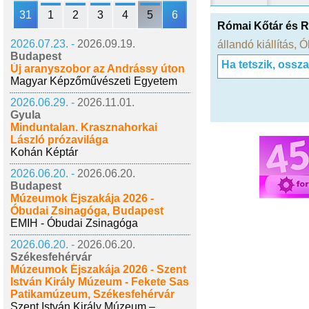
31
1
2
3
4
5
6
Római Kőtár és 
2026.07.23. -
2026.09.19.
állandó kiállítás
,
Ó
Budapest
Ha tetszik, ossz
Új aranyszobor az Andrássy úton
Magyar Képzőművészeti Egyetem
2026.06.29. -
2026.11.01.
Gyula
Minduntalan. Krasznahorkai
László prózavilága
Kohán Képtár
2026.06.20. -
2026.06.20.
Budapest
Múzeumok Éjszakája 2026 -
Óbudai Zsinagóga, Budapest
EMIH - Óbudai Zsinagóga
2026.06.20. -
2026.06.20.
Székesfehérvár
Múzeumok Éjszakája 2026 - Szent
István Király Múzeum - Fekete Sas
Patikamúzeum, Székesfehérvár
Szent István Király Múzeum –