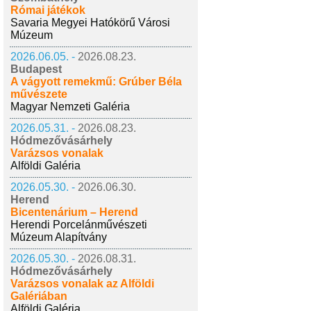
Római játékok
Savaria Megyei Hatókörű Városi
Múzeum
2026.06.05. -
2026.08.23.
Budapest
A vágyott remekmű: Grúber Béla
művészete
Magyar Nemzeti Galéria
2026.05.31. -
2026.08.23.
Hódmezővásárhely
Varázsos vonalak
Alföldi Galéria
2026.05.30. -
2026.06.30.
Herend
Bicentenárium – Herend
Herendi Porcelánművészeti
Múzeum Alapítvány
2026.05.30. -
2026.08.31.
Hódmezővásárhely
Varázsos vonalak az Alföldi
Galériában
Alföldi Galéria