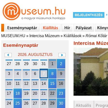
MUSEUM.HU
»
Intercisa Múzeum
»
Kiállítások
»
Római Kőtár
Intercisa Mú
Eseménynaptár
2026. AUGUSZTUS
27
28
29
30
31
1
2
3
4
5
6
7
8
9
10
11
12
13
14
15
16
17
18
19
20
21
22
23
24
25
26
27
28
29
30