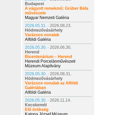
Budapest
A vágyott remekmű: Grúber Béla
művészete
Magyar Nemzeti Galéria
2026.05.31. -
2026.08.23.
Hódmezővásárhely
Varázsos vonalak
Alföldi Galéria
2026.05.30. -
2026.06.30.
Herend
Bicentenárium – Herend
Herendi Porcelánművészeti
Múzeum Alapítvány
2026.05.30. -
2026.08.31.
Hódmezővásárhely
Varázsos vonalak az Alföldi
Galériában
Alföldi Galéria
2026.05.30. -
2026.11.14.
Kecskemét
Élő örökség
Katona József Múzeum