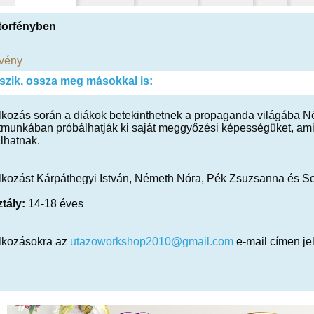
torfényben
vény
tszik, ossza meg másokkal is:
lkozás során a diákok betekinthetnek a propaganda világába Né
tmunkában próbálhatják ki saját meggyőzési képességüket, amih
lhatnak.
lkozást Kárpáthegyi István, Németh Nóra, Pék Zsuzsanna és Sch
tály:
14-18 éves
alkozásokra az
utazoworkshop2010@gmail.com
e-mail címen je