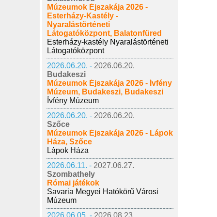
Múzeumok Éjszakája 2026 -
Esterházy-Kastély -
Nyaralástörténeti
Látogatóközpont, Balatonfüred
Esterházy-kastély Nyaralástörténeti
Látogatóközpont
2026.06.20. -
2026.06.20.
Budakeszi
Múzeumok Éjszakája 2026 - Ívfény
Múzeum, Budakeszi, Budakeszi
Ívfény Múzeum
2026.06.20. -
2026.06.20.
Szőce
Múzeumok Éjszakája 2026 - Lápok
Háza, Szőce
Lápok Háza
2026.06.11. -
2027.06.27.
Szombathely
Római játékok
Savaria Megyei Hatókörű Városi
Múzeum
2026.06.05. -
2026.08.23.