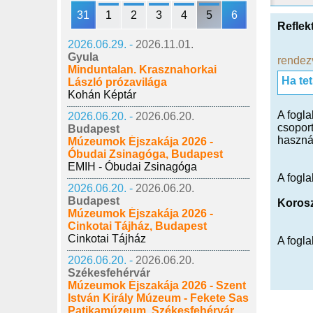
31
1
2
3
4
5
6
Reflek
2026.06.29. -
2026.11.01.
Gyula
rendez
Minduntalan. Krasznahorkai
Ha te
László prózavilága
Kohán Képtár
A fogla
2026.06.20. -
2026.06.20.
csopor
Budapest
haszná
Múzeumok Éjszakája 2026 -
Óbudai Zsinagóga, Budapest
EMIH - Óbudai Zsinagóga
A fogla
2026.06.20. -
2026.06.20.
Budapest
Korosz
Múzeumok Éjszakája 2026 -
Cinkotai Tájház, Budapest
Cinkotai Tájház
A fogl
2026.06.20. -
2026.06.20.
Székesfehérvár
Múzeumok Éjszakája 2026 - Szent
István Király Múzeum - Fekete Sas
Patikamúzeum, Székesfehérvár