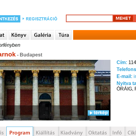
orfényben
arnok
- Budapest
Cím:
114
Telefon
E-mail:
Nyitva t
ÓRÁIG, 