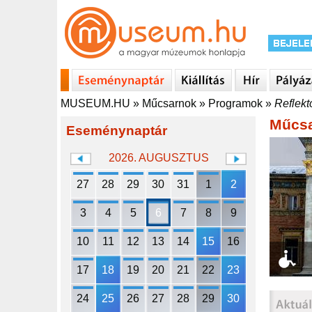
MUSEUM.HU
»
Műcsarnok
»
Programok
»
Reflekt
Műcs
Eseménynaptár
2026. AUGUSZTUS
27
28
29
30
31
1
2
3
4
5
6
7
8
9
10
11
12
13
14
15
16
17
18
19
20
21
22
23
24
25
26
27
28
29
30