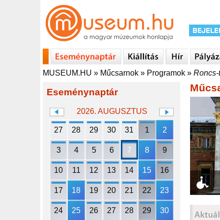
MUSEUM.HU
»
Műcsarnok
»
Programok
»
Roncs-t
Műcs
Eseménynaptár
2026. AUGUSZTUS
27
28
29
30
31
1
2
3
4
5
6
7
8
9
10
11
12
13
14
15
16
17
18
19
20
21
22
23
24
25
26
27
28
29
30