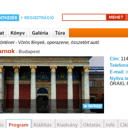
örténet - Vörös fények, operazene, összetört autó
arnok
- Budapest
Cím:
114
Telefon
E-mail:
Nyitva t
ÓRÁIG, 