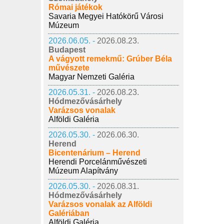
Római játékok
Savaria Megyei Hatókörű Városi
Múzeum
2026.06.05. -
2026.08.23.
Budapest
A vágyott remekmű: Grúber Béla
művészete
Magyar Nemzeti Galéria
2026.05.31. -
2026.08.23.
Hódmezővásárhely
Varázsos vonalak
Alföldi Galéria
2026.05.30. -
2026.06.30.
Herend
Bicentenárium – Herend
Herendi Porcelánművészeti
Múzeum Alapítvány
2026.05.30. -
2026.08.31.
Hódmezővásárhely
Varázsos vonalak az Alföldi
Galériában
Alföldi Galéria