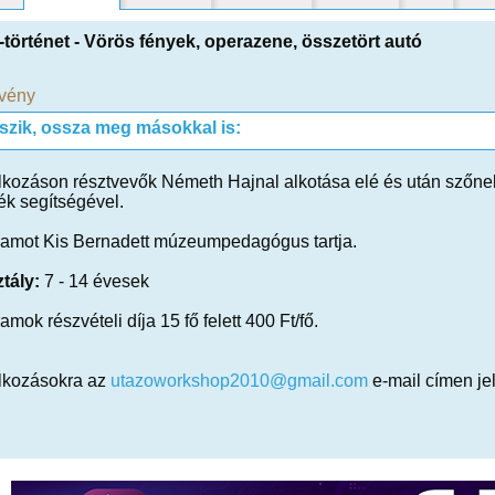
történet - Vörös fények, operazene, összetört autó
vény
tszik, ossza meg másokkal is:
lkozáson résztvevők Németh Hajnal alkotása elé és után szőnek 
ék segítségével.
ramot Kis Bernadett múzeumpedagógus tartja.
tály:
7 - 14 évesek
amok részvételi díja 15 fő felett 400 Ft/fő.
alkozásokra az
utazoworkshop2010@gmail.com
e-mail címen je