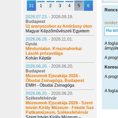
31
1
2
3
4
5
6
Roncs-
2026.07.23. -
2026.09.19.
Budapest
rendez
Új aranyszobor az Andrássy úton
Ha te
Magyar Képzőművészeti Egyetem
2026.06.29. -
2026.11.01.
A fogla
Gyula
árnyját
Minduntalan. Krasznahorkai
László prózavilága
A prog
Kohán Képtár
2026.06.20. -
2026.06.20.
Korosz
Budapest
Múzeumok Éjszakája 2026 -
A progr
Óbudai Zsinagóga, Budapest
EMIH - Óbudai Zsinagóga
A fogl
2026.06.20. -
2026.06.20.
Székesfehérvár
Múzeumok Éjszakája 2026 - Szent
István Király Múzeum - Fekete Sas
Patikamúzeum, Székesfehérvár
Szent István Király Múzeum –