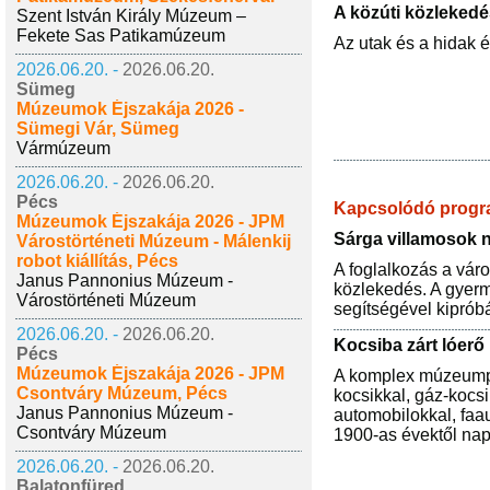
A közúti közlekedé
Szent István Király Múzeum –
Fekete Sas Patikamúzeum
Az utak és a hidak é
2026.06.20. -
2026.06.20.
Sümeg
Múzeumok Éjszakája 2026 -
Sümegi Vár, Sümeg
Vármúzeum
2026.06.20. -
2026.06.20.
Pécs
Kapcsolódó prog
Múzeumok Éjszakája 2026 - JPM
Sárga villamosok
Várostörténeti Múzeum - Málenkij
robot kiállítás, Pécs
A foglalkozás a város
Janus Pannonius Múzeum -
közlekedés. A gyerme
Várostörténeti Múzeum
segítségével kiprób
2026.06.20. -
2026.06.20.
Kocsiba zárt lóerő
Pécs
Múzeumok Éjszakája 2026 - JPM
A komplex múzeumpe
Csontváry Múzeum, Pécs
kocsikkal, gáz-kocs
Janus Pannonius Múzeum -
automobilokkal, faa
Csontváry Múzeum
1900-as évektől nap
2026.06.20. -
2026.06.20.
Balatonfüred