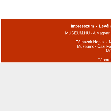
Impresszum
-
Levél 
MUSEUM.HU - A Magyar M
Tájházak Napja
-
M
Múzeumok Őszi Fes
Mű
Táboro