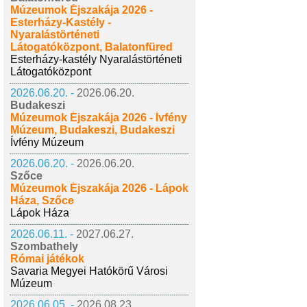
Múzeumok Éjszakája 2026 -
Esterházy-Kastély -
Nyaralástörténeti
Látogatóközpont, Balatonfüred
Esterházy-kastély Nyaralástörténeti
Látogatóközpont
2026.06.20. -
2026.06.20.
Budakeszi
Múzeumok Éjszakája 2026 - Ívfény
Múzeum, Budakeszi, Budakeszi
Ívfény Múzeum
2026.06.20. -
2026.06.20.
Szőce
Múzeumok Éjszakája 2026 - Lápok
Háza, Szőce
Lápok Háza
2026.06.11. -
2027.06.27.
Szombathely
Római játékok
Savaria Megyei Hatókörű Városi
Múzeum
2026.06.05. -
2026.08.23.