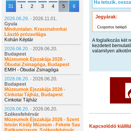
Ha tetszik, ossz
31
1
2
3
4
5
6
Jegyárak:
2026.06.29. -
2026.11.01.
Gyula
Csoportos belépő
Minduntalan. Krasznahorkai
László prózavilága
Kohán Képtár
A foglalkozás két
kezdeteit bemutató 
2026.06.20. -
2026.06.20.
valamilyen alkotóm
Budapest
Múzeumok Éjszakája 2026 -
Óbudai Zsinagóga, Budapest
EMIH - Óbudai Zsinagóga
2026.06.20. -
2026.06.20.
Budapest
Múzeumok Éjszakája 2026 -
Cinkotai Tájház, Budapest
Cinkotai Tájház
2026.06.20. -
2026.06.20.
Székesfehérvár
Múzeumok Éjszakája 2026 - Szent
István Király Múzeum - Fekete Sas
Kapcsolódó kiállít
Patikamúzeum, Székesfehérvár