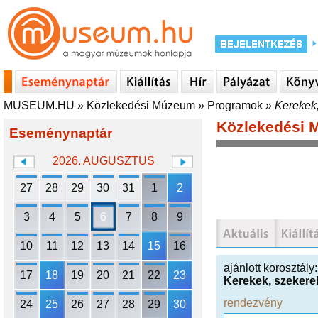
MUSEUM.HU
»
Közlekedési Múzeum
»
Programok
»
Kerekek,
Közlekedési
Eseménynaptár
2026. AUGUSZTUS
27
28
29
30
31
1
2
3
4
5
6
7
8
9
10
11
12
13
14
15
16
ajánlott korosztály
17
18
19
20
21
22
23
Kerekek, szekere
rendezvény
24
25
26
27
28
29
30