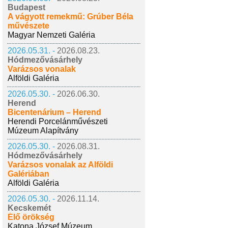
Budapest
A vágyott remekmű: Grúber Béla
művészete
Magyar Nemzeti Galéria
2026.05.31. -
2026.08.23.
Hódmezővásárhely
Varázsos vonalak
Alföldi Galéria
2026.05.30. -
2026.06.30.
Herend
Bicentenárium – Herend
Herendi Porcelánművészeti
Múzeum Alapítvány
2026.05.30. -
2026.08.31.
Hódmezővásárhely
Varázsos vonalak az Alföldi
Galériában
Alföldi Galéria
2026.05.30. -
2026.11.14.
Kecskemét
Élő örökség
Katona József Múzeum