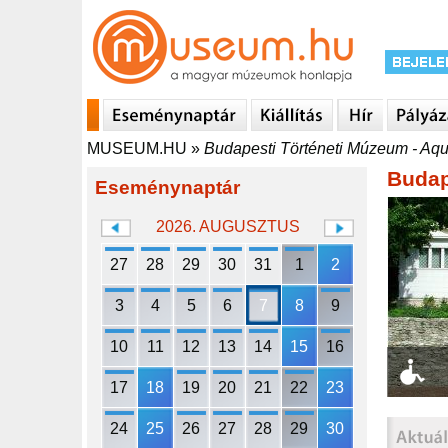
MUSEUM.HU
»
Budapesti Történeti Múzeum - A
Budap
Eseménynaptár
2026. AUGUSZTUS
27
28
29
30
31
1
2
3
4
5
6
7
8
9
10
11
12
13
14
15
16
17
18
19
20
21
22
23
24
25
26
27
28
29
30