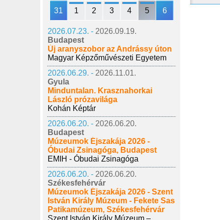
31
1
2
3
4
5
6
2026.07.23. -
2026.09.19.
Budapest
Új aranyszobor az Andrássy úton
Magyar Képzőművészeti Egyetem
2026.06.29. -
2026.11.01.
Gyula
Minduntalan. Krasznahorkai
László prózavilága
Kohán Képtár
2026.06.20. -
2026.06.20.
Budapest
Múzeumok Éjszakája 2026 -
Óbudai Zsinagóga, Budapest
EMIH - Óbudai Zsinagóga
2026.06.20. -
2026.06.20.
Székesfehérvár
Múzeumok Éjszakája 2026 - Szent
István Király Múzeum - Fekete Sas
Patikamúzeum, Székesfehérvár
Szent István Király Múzeum –