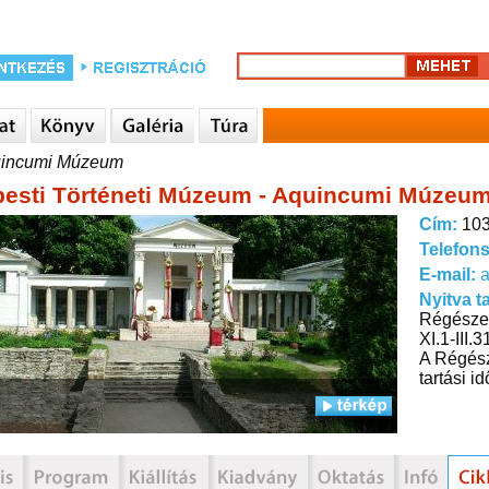
quincumi Múzeum
esti Történeti Múzeum - Aquincumi Múzeu
Cím:
103
Telefon
E-mail:
Nyitva t
Régészeti
XI.1-III.
A Régész
tartási i