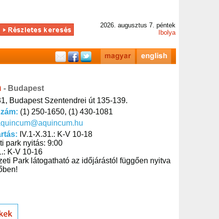
2026. augusztus 7. péntek
Ibolya
m
- Budapest
1, Budapest Szentendrei út 135-139.
szám:
(1) 250-1650, (1) 430-1081
aquincum@aquincum.hu
artás:
IV.1-X.31.: K-V 10-18
 park nyitás: 9:00
31.: K-V 10-16
eti Park látogatható az időjárástól függően nyitva
dőben!