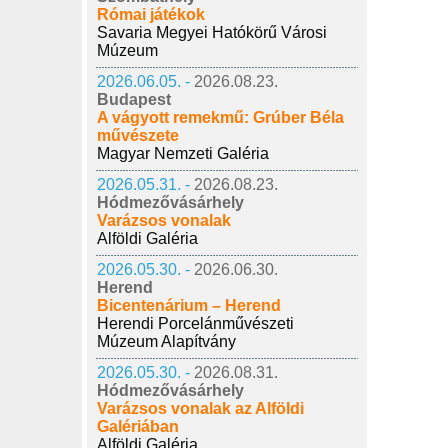
Római játékok
Savaria Megyei Hatókörű Városi
Múzeum
2026.06.05. -
2026.08.23.
Budapest
A vágyott remekmű: Grúber Béla
művészete
Magyar Nemzeti Galéria
2026.05.31. -
2026.08.23.
Hódmezővásárhely
Varázsos vonalak
Alföldi Galéria
2026.05.30. -
2026.06.30.
Herend
Bicentenárium – Herend
Herendi Porcelánművészeti
Múzeum Alapítvány
2026.05.30. -
2026.08.31.
Hódmezővásárhely
Varázsos vonalak az Alföldi
Galériában
Alföldi Galéria