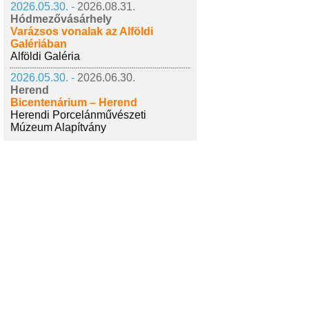
2026.05.30. -
2026.08.31.
Hódmezővásárhely
Varázsos vonalak az Alföldi
Galériában
Alföldi Galéria
2026.05.30. -
2026.06.30.
Herend
Bicentenárium – Herend
Herendi Porcelánművészeti
Múzeum Alapítvány