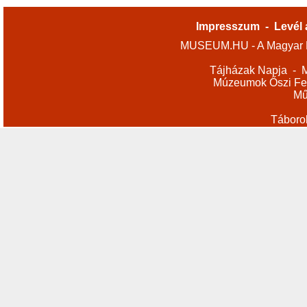
Impresszum
-
Levél 
MUSEUM.HU - A Magyar M
Tájházak Napja
-
M
Múzeumok Őszi Fes
Mű
Táboro