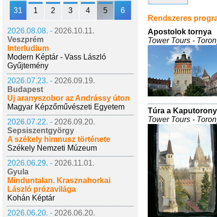
31
1
2
3
4
5
6
Rendszeres prog
2026.08.08. -
2026.10.11.
Apostolok tornya
Veszprém
Tower Tours - Toron
Interludium
Modern Képtár - Vass László
Gyűjtemény
2026.07.23. -
2026.09.19.
Budapest
Új aranyszobor az Andrássy úton
Magyar Képzőművészeti Egyetem
Túra a Kaputoron
Tower Tours - Toron
2026.07.22. -
2026.09.20.
Sepsiszentgyörgy
A székely himnusz története
Székely Nemzeti Múzeum
2026.06.29. -
2026.11.01.
Gyula
Minduntalan. Krasznahorkai
László prózavilága
Kohán Képtár
2026.06.20. -
2026.06.20.