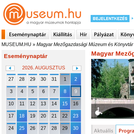
MUSEUM.HU
»
Magyar Mezőgazdasági Múzeum és Könyvtár
Magyar Mezőg
Eseménynaptár
2026. AUGUSZTUS
27
28
29
30
31
1
2
3
4
5
6
7
8
9
10
11
12
13
14
15
16
17
18
19
20
21
22
23
24
25
26
27
28
29
30