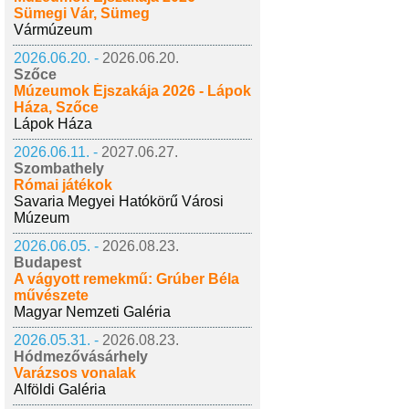
Sümegi Vár, Sümeg
Vármúzeum
2026.06.20. -
2026.06.20.
Szőce
Múzeumok Éjszakája 2026 - Lápok
Háza, Szőce
Lápok Háza
2026.06.11. -
2027.06.27.
Szombathely
Római játékok
Savaria Megyei Hatókörű Városi
Múzeum
2026.06.05. -
2026.08.23.
Budapest
A vágyott remekmű: Grúber Béla
művészete
Magyar Nemzeti Galéria
2026.05.31. -
2026.08.23.
Hódmezővásárhely
Varázsos vonalak
Alföldi Galéria