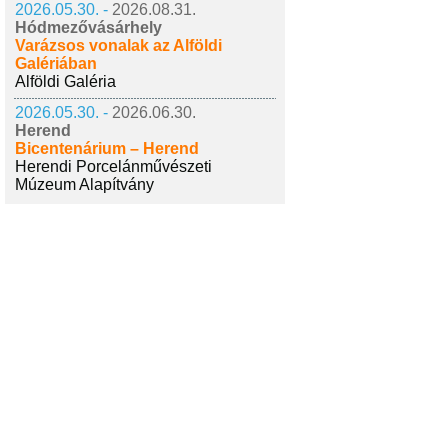
2026.05.30. -
2026.08.31.
Hódmezővásárhely
Varázsos vonalak az Alföldi
Galériában
Alföldi Galéria
2026.05.30. -
2026.06.30.
Herend
Bicentenárium – Herend
Herendi Porcelánművészeti
Múzeum Alapítvány