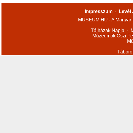
Impresszum
-
Levél 
MUSEUM.HU - A Magyar M
Tájházak Napja
-
M
Múzeumok Őszi Fes
Mű
Táboro