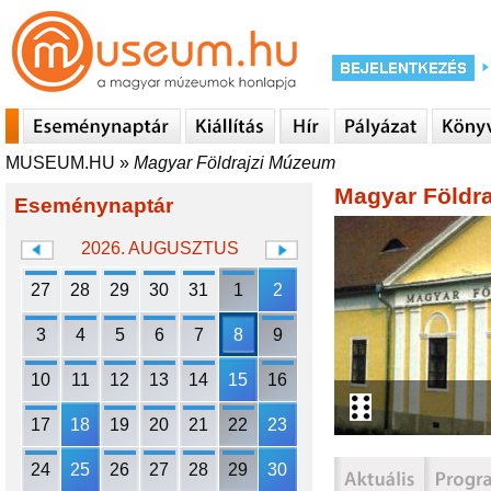
MUSEUM.HU
»
Magyar Földrajzi Múzeum
Magyar Földr
Eseménynaptár
2026. AUGUSZTUS
27
28
29
30
31
1
2
3
4
5
6
7
8
9
10
11
12
13
14
15
16
17
18
19
20
21
22
23
24
25
26
27
28
29
30