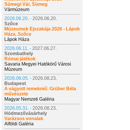
Sümegi Vár, Sümeg
Vármúzeum
2026.06.20. -
2026.06.20.
Szőce
Múzeumok Éjszakája 2026 - Lápok
Háza, Szőce
Lápok Háza
2026.06.11. -
2027.06.27.
Szombathely
Római játékok
Savaria Megyei Hatókörű Városi
Múzeum
2026.06.05. -
2026.08.23.
Budapest
A vágyott remekmű: Grúber Béla
művészete
Magyar Nemzeti Galéria
2026.05.31. -
2026.08.23.
Hódmezővásárhely
Varázsos vonalak
Alföldi Galéria