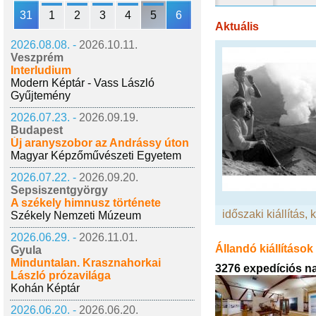
31
1
2
3
4
5
6
Aktuális
2026.08.08. -
2026.10.11.
Veszprém
Interludium
Modern Képtár - Vass László
Gyűjtemény
2026.07.23. -
2026.09.19.
Budapest
Új aranyszobor az Andrássy úton
Magyar Képzőművészeti Egyetem
2026.07.22. -
2026.09.20.
Sepsiszentgyörgy
A székely himnusz története
időszaki kiállítás
,
Székely Nemzeti Múzeum
2026.06.29. -
2026.11.01.
Állandó kiállítások
Gyula
Minduntalan. Krasznahorkai
3276 expedíciós n
László prózavilága
Kohán Képtár
2026.06.20. -
2026.06.20.