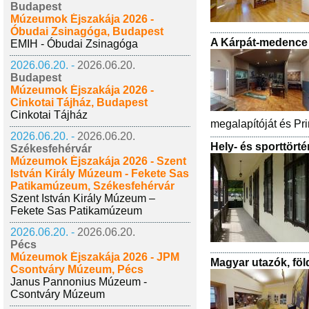
Budapest
Múzeumok Éjszakája 2026 -
Óbudai Zsinagóga, Budapest
A Kárpát-medence 
EMIH - Óbudai Zsinagóga
2026.06.20. -
2026.06.20.
Budapest
Múzeumok Éjszakája 2026 -
Cinkotai Tájház, Budapest
Cinkotai Tájház
megalapítóját és Pri
2026.06.20. -
2026.06.20.
Hely- és sporttörtén
Székesfehérvár
Múzeumok Éjszakája 2026 - Szent
István Király Múzeum - Fekete Sas
Patikamúzeum, Székesfehérvár
Szent István Király Múzeum –
Fekete Sas Patikamúzeum
2026.06.20. -
2026.06.20.
Pécs
Múzeumok Éjszakája 2026 - JPM
Magyar utazók, föld
Csontváry Múzeum, Pécs
Janus Pannonius Múzeum -
Csontváry Múzeum