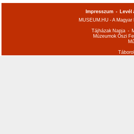
Impresszum
-
Levél 
MUSEUM.HU - A Magyar M
Tájházak Napja
-
M
Múzeumok Őszi Fes
Mű
Táboro