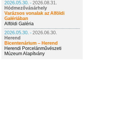
2026.05.30. -
2026.08.31.
Hódmezővásárhely
Varázsos vonalak az Alföldi
Galériában
Alföldi Galéria
2026.05.30. -
2026.06.30.
Herend
Bicentenárium – Herend
Herendi Porcelánművészeti
Múzeum Alapítvány