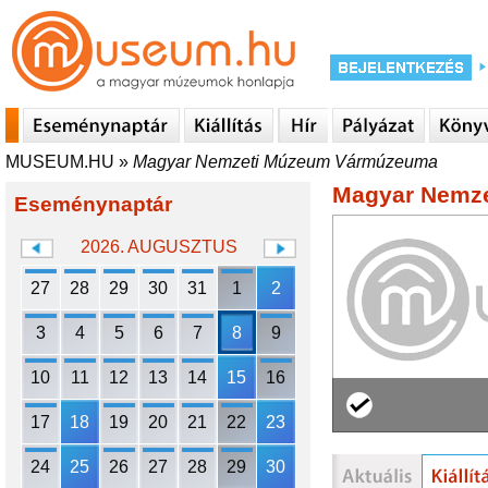
MUSEUM.HU
»
Magyar Nemzeti Múzeum Vármúzeuma
Magyar Nemz
Eseménynaptár
2026. AUGUSZTUS
27
28
29
30
31
1
2
3
4
5
6
7
8
9
10
11
12
13
14
15
16
17
18
19
20
21
22
23
24
25
26
27
28
29
30