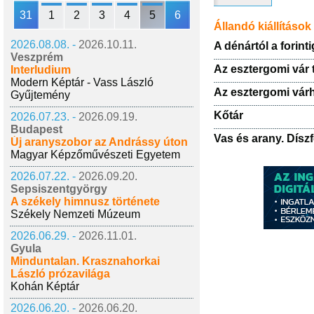
31
1
2
3
4
5
6
Állandó kiállítások
2026.08.08. -
2026.10.11.
A dénártól a forin
Veszprém
Az esztergomi vár 
Interludium
Modern Képtár - Vass László
Az esztergomi várh
Gyűjtemény
Kőtár
2026.07.23. -
2026.09.19.
Budapest
Vas és arany. Dís
Új aranyszobor az Andrássy úton
Magyar Képzőművészeti Egyetem
2026.07.22. -
2026.09.20.
Sepsiszentgyörgy
A székely himnusz története
Székely Nemzeti Múzeum
2026.06.29. -
2026.11.01.
Gyula
Minduntalan. Krasznahorkai
László prózavilága
Kohán Képtár
2026.06.20. -
2026.06.20.