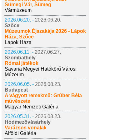
Sümegi Vár, Sümeg
Vármúzeum
2026.06.20. -
2026.06.20.
Szőce
Múzeumok Éjszakája 2026 - Lápok
Háza, Szőce
Lápok Háza
2026.06.11. -
2027.06.27.
Szombathely
Római játékok
Savaria Megyei Hatókörű Városi
Múzeum
2026.06.05. -
2026.08.23.
Budapest
A vágyott remekmű: Grúber Béla
művészete
Magyar Nemzeti Galéria
2026.05.31. -
2026.08.23.
Hódmezővásárhely
Varázsos vonalak
Alföldi Galéria