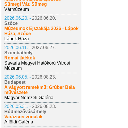
Sümegi Vár, Sümeg
Vármúzeum
2026.06.20. -
2026.06.20.
Szőce
Múzeumok Éjszakája 2026 - Lápok
Háza, Szőce
Lápok Háza
2026.06.11. -
2027.06.27.
Szombathely
Római játékok
Savaria Megyei Hatókörű Városi
Múzeum
2026.06.05. -
2026.08.23.
Budapest
A vágyott remekmű: Grúber Béla
művészete
Magyar Nemzeti Galéria
2026.05.31. -
2026.08.23.
Hódmezővásárhely
Varázsos vonalak
Alföldi Galéria