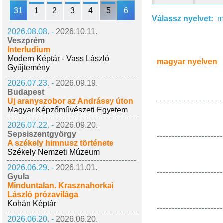
31
1
2
3
4
5
6
Válassz nyelvet:
m
2026.08.08. -
2026.10.11.
Veszprém
Interludium
Modern Képtár - Vass László
magyar nyelven
Gyűjtemény
2026.07.23. -
2026.09.19.
Budapest
Új aranyszobor az Andrássy úton
Magyar Képzőművészeti Egyetem
2026.07.22. -
2026.09.20.
Sepsiszentgyörgy
A székely himnusz története
Székely Nemzeti Múzeum
2026.06.29. -
2026.11.01.
Gyula
Minduntalan. Krasznahorkai
László prózavilága
Kohán Képtár
2026.06.20. -
2026.06.20.