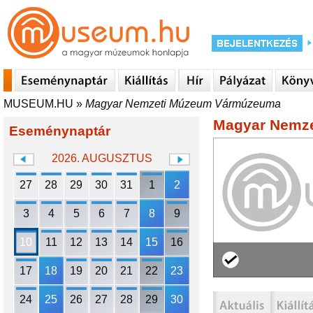
MUSEUM.HU
»
Magyar Nemzeti Múzeum Vármúzeuma
Magyar Nemz
Eseménynaptár
2026. AUGUSZTUS
27
28
29
30
31
1
2
3
4
5
6
7
8
9
10
11
12
13
14
15
16
17
18
19
20
21
22
23
24
25
26
27
28
29
30