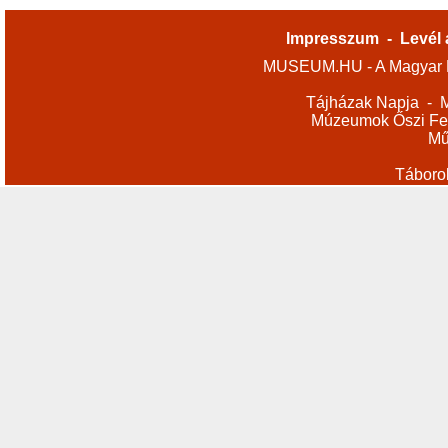
Impresszum
-
Levél 
MUSEUM.HU - A Magyar M
Tájházak Napja
-
M
Múzeumok Őszi Fes
Mű
Táboro