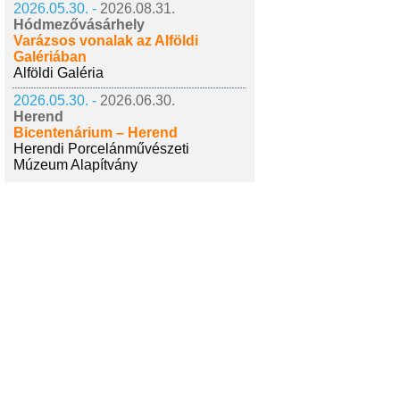
2026.05.30. -
2026.08.31.
Hódmezővásárhely
Varázsos vonalak az Alföldi
Galériában
Alföldi Galéria
2026.05.30. -
2026.06.30.
Herend
Bicentenárium – Herend
Herendi Porcelánművészeti
Múzeum Alapítvány