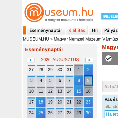
MUSEUM.HU
»
Magyar Nemzeti Múzeum Vármú
Magy
Eseménynaptár
2026. AUGUSZTUS
27
28
29
30
31
1
2
3
4
5
6
7
8
9
10
11
12
13
14
15
16
Vas és
17
18
19
20
21
22
23
állandó
24
25
26
27
28
29
30
Ha te