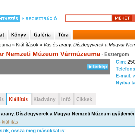
zeuma
»
Kiállítások
»
Vas és arany. Díszfegyverek a Magyar N
ar Nemzeti Múzeum Vármúzeuma
- Esztergom
Cím:
250
Telefon
E-mail:
Nyitva t
 arany. Díszfegyverek a Magyar Nemzeti Múzeum gyűjtemé
 kiállítás
tszik, ossza meg másokkal is: