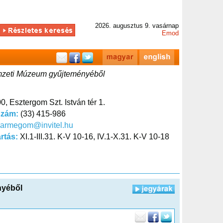
2026. augusztus 9. vasárnap
Emod
emzeti Múzeum gyűjteményéből
0, Esztergom Szt. István tér 1.
szám:
(33) 415-986
varmegom@invitel.hu
artás:
XI.1-III.31. K-V 10-16, IV.1-X.31. K-V 10-18
nyéből