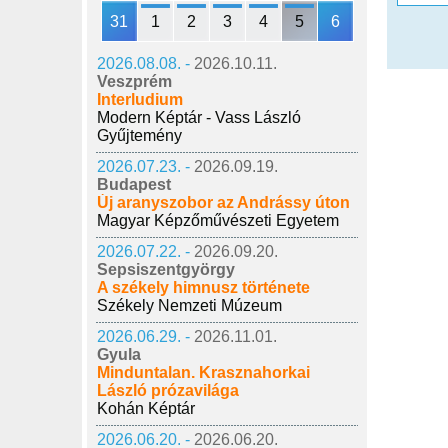
31
1
2
3
4
5
6
2026.08.08. -
2026.10.11.
Veszprém
Interludium
Modern Képtár - Vass László
Gyűjtemény
2026.07.23. -
2026.09.19.
Budapest
Új aranyszobor az Andrássy úton
Magyar Képzőművészeti Egyetem
2026.07.22. -
2026.09.20.
Sepsiszentgyörgy
A székely himnusz története
Székely Nemzeti Múzeum
2026.06.29. -
2026.11.01.
Gyula
Minduntalan. Krasznahorkai
László prózavilága
Kohán Képtár
2026.06.20. -
2026.06.20.