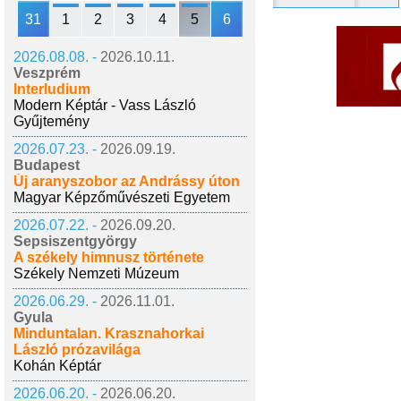
31
1
2
3
4
5
6
2026.08.08. -
2026.10.11.
Veszprém
Interludium
Modern Képtár - Vass László
Gyűjtemény
2026.07.23. -
2026.09.19.
Budapest
Új aranyszobor az Andrássy úton
Magyar Képzőművészeti Egyetem
2026.07.22. -
2026.09.20.
Sepsiszentgyörgy
A székely himnusz története
Székely Nemzeti Múzeum
2026.06.29. -
2026.11.01.
Gyula
Minduntalan. Krasznahorkai
László prózavilága
Kohán Képtár
2026.06.20. -
2026.06.20.