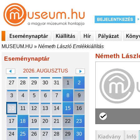
MUSEUM.HU
»
Németh László Emlékkiállítás
Németh László
Eseménynaptár
2026. AUGUSZTUS
27
28
29
30
31
1
2
3
4
5
6
7
8
9
10
11
12
13
14
15
16
17
18
19
20
21
22
23
24
25
26
27
28
29
30