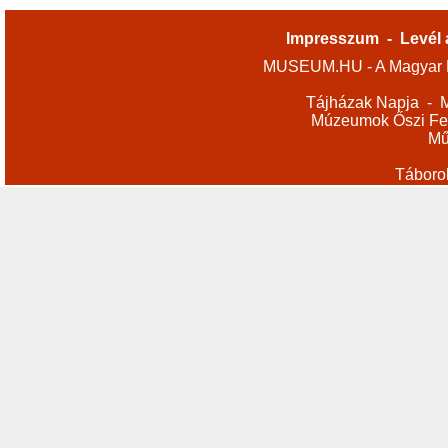
Impresszum
-
Levél 
MUSEUM.HU - A Magyar M
Tájházak Napja
-
M
Múzeumok Őszi Fes
Mű
Táboro