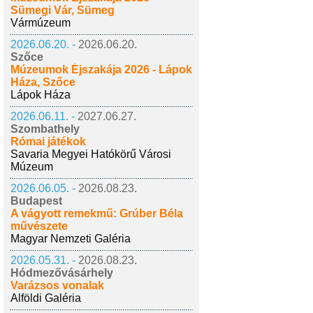
Sümegi Vár, Sümeg
Vármúzeum
2026.06.20. -
2026.06.20.
Szőce
Múzeumok Éjszakája 2026 - Lápok
Háza, Szőce
Lápok Háza
2026.06.11. -
2027.06.27.
Szombathely
Római játékok
Savaria Megyei Hatókörű Városi
Múzeum
2026.06.05. -
2026.08.23.
Budapest
A vágyott remekmű: Grúber Béla
művészete
Magyar Nemzeti Galéria
2026.05.31. -
2026.08.23.
Hódmezővásárhely
Varázsos vonalak
Alföldi Galéria