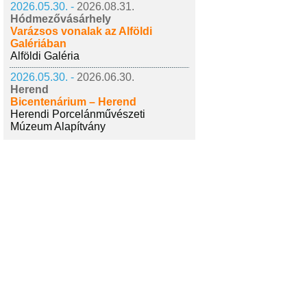
2026.05.30. -
2026.08.31.
Hódmezővásárhely
Varázsos vonalak az Alföldi
Galériában
Alföldi Galéria
2026.05.30. -
2026.06.30.
Herend
Bicentenárium – Herend
Herendi Porcelánművészeti
Múzeum Alapítvány