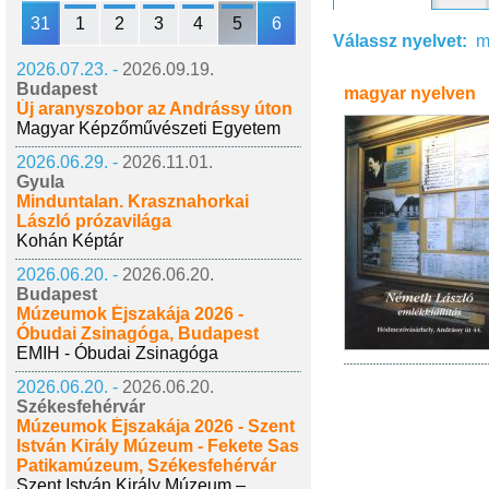
31
1
2
3
4
5
6
Válassz nyelvet:
m
2026.07.23. -
2026.09.19.
Budapest
magyar nyelven
Új aranyszobor az Andrássy úton
Magyar Képzőművészeti Egyetem
2026.06.29. -
2026.11.01.
Gyula
Minduntalan. Krasznahorkai
László prózavilága
Kohán Képtár
2026.06.20. -
2026.06.20.
Budapest
Múzeumok Éjszakája 2026 -
Óbudai Zsinagóga, Budapest
EMIH - Óbudai Zsinagóga
2026.06.20. -
2026.06.20.
Székesfehérvár
Múzeumok Éjszakája 2026 - Szent
István Király Múzeum - Fekete Sas
Patikamúzeum, Székesfehérvár
Szent István Király Múzeum –