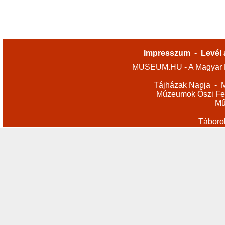
Impresszum
-
Levél 
MUSEUM.HU - A Magyar M
Tájházak Napja
-
M
Múzeumok Őszi Fes
Mű
Táboro