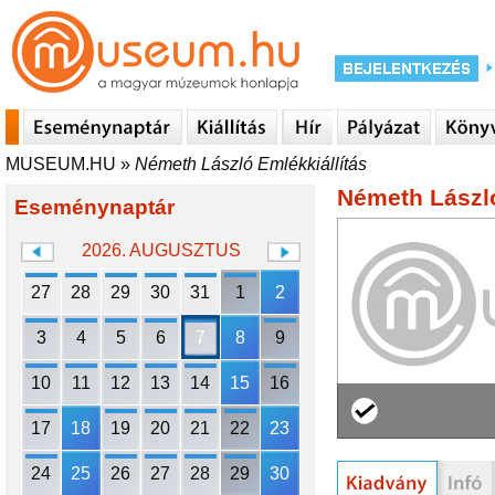
MUSEUM.HU
»
Németh László Emlékkiállítás
Németh László
Eseménynaptár
2026. AUGUSZTUS
27
28
29
30
31
1
2
3
4
5
6
7
8
9
10
11
12
13
14
15
16
17
18
19
20
21
22
23
24
25
26
27
28
29
30