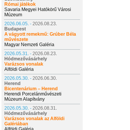
Római játékok
Savaria Megyei Hatókörű Városi
Múzeum
2026.06.05. -
2026.08.23.
Budapest
A vágyott remekmű: Grúber Béla
művészete
Magyar Nemzeti Galéria
2026.05.31. -
2026.08.23.
Hódmezővásárhely
Varázsos vonalak
Alföldi Galéria
2026.05.30. -
2026.06.30.
Herend
Bicentenárium – Herend
Herendi Porcelánművészeti
Múzeum Alapítvány
2026.05.30. -
2026.08.31.
Hódmezővásárhely
Varázsos vonalak az Alföldi
Galériában
Alföldi Galéria