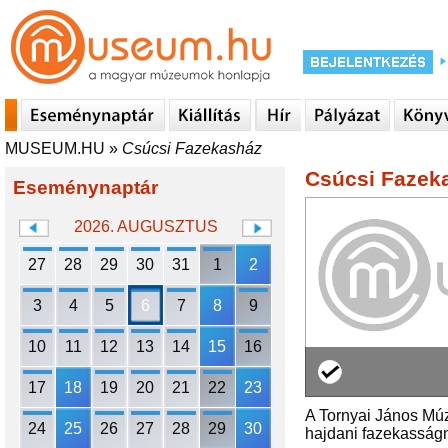
MUSEUM.HU
»
Csúcsi Fazekasház
Csúcsi Fazek
Eseménynaptár
2026. AUGUSZTUS
27
28
29
30
31
1
2
3
4
5
6
7
8
9
10
11
12
13
14
15
16
17
18
19
20
21
22
23
A Tornyai János Múz
24
25
26
27
28
29
30
hajdani fazekasságn