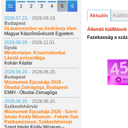
31
1
2
3
4
5
6
2026.07.23. -
2026.09.19.
Budapest
Új aranyszobor az Andrássy úton
Állandó kiállítások
Magyar Képzőművészeti Egyetem
Fazekasság a száz
2026.06.29. -
2026.11.01.
Gyula
Minduntalan. Krasznahorkai
László prózavilága
Kohán Képtár
2026.06.20. -
2026.06.20.
Budapest
Múzeumok Éjszakája 2026 -
Óbudai Zsinagóga, Budapest
EMIH - Óbudai Zsinagóga
2026.06.20. -
2026.06.20.
Székesfehérvár
Múzeumok Éjszakája 2026 - Szent
István Király Múzeum - Fekete Sas
Patikamúzeum, Székesfehérvár
Szent István Király Múzeum –