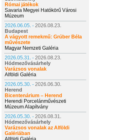
Római játékok
Savaria Megyei Hatókörű Városi
Múzeum
2026.06.05. -
2026.08.23.
Budapest
A vágyott remekmű: Grúber Béla
művészete
Magyar Nemzeti Galéria
2026.05.31. -
2026.08.23.
Hódmezővásárhely
Varázsos vonalak
Alföldi Galéria
2026.05.30. -
2026.06.30.
Herend
Bicentenárium – Herend
Herendi Porcelánművészeti
Múzeum Alapítvány
2026.05.30. -
2026.08.31.
Hódmezővásárhely
Varázsos vonalak az Alföldi
Galériában
Alföldi Galéria