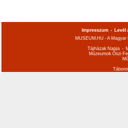
Impresszum
-
Levél 
MUSEUM.HU - A Magyar M
Tájházak Napja
-
M
Múzeumok Őszi Fes
Mű
Táboro