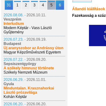
31
1
2
3
4
5
6
Állandó kiállítások
2026.08.08. -
2026.10.11.
Fazekasság a száz
Veszprém
Interludium
Modern Képtár - Vass László
Gyűjtemény
2026.07.23. -
2026.09.19.
Budapest
Új aranyszobor az Andrássy úton
Magyar Képzőművészeti Egyetem
2026.07.22. -
2026.09.20.
Sepsiszentgyörgy
A székely himnusz története
Székely Nemzeti Múzeum
2026.06.29. -
2026.11.01.
Gyula
Minduntalan. Krasznahorkai
László prózavilága
Kohán Képtár
2026.06.20. -
2026.06.20.