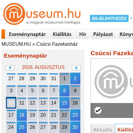
MUSEUM.HU
»
Csúcsi Fazekasház
Csúcsi Fazek
Eseménynaptár
2026. AUGUSZTUS
27
28
29
30
31
1
2
3
4
5
6
7
8
9
10
11
12
13
14
15
16
17
18
19
20
21
22
23
24
25
26
27
28
29
30