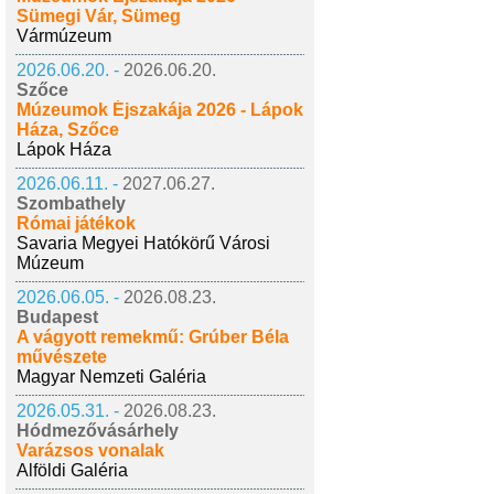
Sümegi Vár, Sümeg
Vármúzeum
2026.06.20. -
2026.06.20.
Szőce
Múzeumok Éjszakája 2026 - Lápok
Háza, Szőce
Lápok Háza
2026.06.11. -
2027.06.27.
Szombathely
Római játékok
Savaria Megyei Hatókörű Városi
Múzeum
2026.06.05. -
2026.08.23.
Budapest
A vágyott remekmű: Grúber Béla
művészete
Magyar Nemzeti Galéria
2026.05.31. -
2026.08.23.
Hódmezővásárhely
Varázsos vonalak
Alföldi Galéria