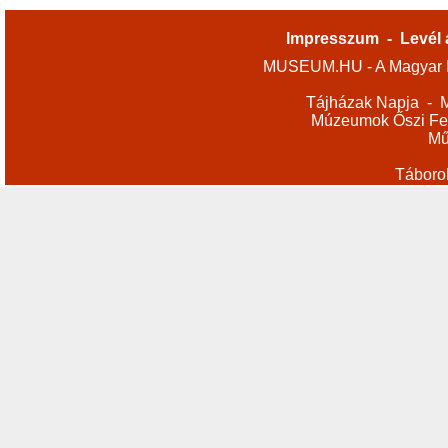
Impresszum
-
Levél 
MUSEUM.HU - A Magyar M
Tájházak Napja
-
M
Múzeumok Őszi Fes
Mű
Táboro