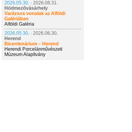
2026.05.30. -
2026.08.31.
Hódmezővásárhely
Varázsos vonalak az Alföldi
Galériában
Alföldi Galéria
2026.05.30. -
2026.06.30.
Herend
Bicentenárium – Herend
Herendi Porcelánművészeti
Múzeum Alapítvány