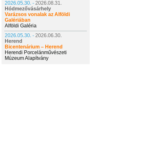
2026.05.30. -
2026.08.31.
Hódmezővásárhely
Varázsos vonalak az Alföldi
Galériában
Alföldi Galéria
2026.05.30. -
2026.06.30.
Herend
Bicentenárium – Herend
Herendi Porcelánművészeti
Múzeum Alapítvány