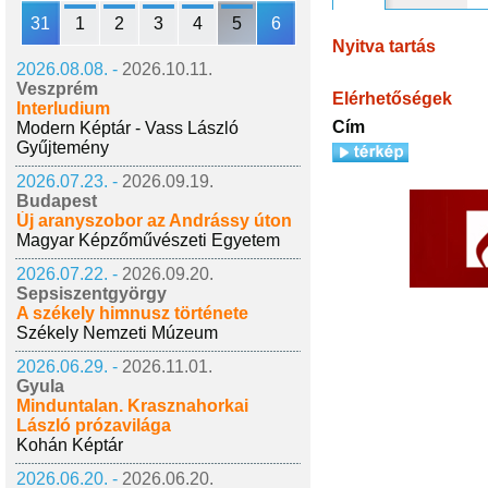
31
1
2
3
4
5
6
Nyitva tartás
2026.08.08. -
2026.10.11.
Veszprém
Elérhetőségek
Interludium
Cím
Modern Képtár - Vass László
Gyűjtemény
2026.07.23. -
2026.09.19.
Budapest
Új aranyszobor az Andrássy úton
Magyar Képzőművészeti Egyetem
2026.07.22. -
2026.09.20.
Sepsiszentgyörgy
A székely himnusz története
Székely Nemzeti Múzeum
2026.06.29. -
2026.11.01.
Gyula
Minduntalan. Krasznahorkai
László prózavilága
Kohán Képtár
2026.06.20. -
2026.06.20.