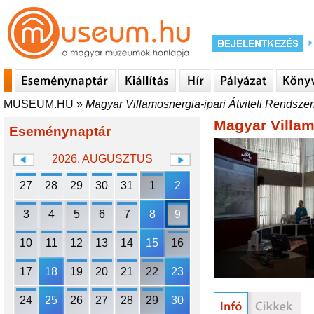
MUSEUM.HU
»
Magyar Villamosnergia-ipari Átviteli Rendszeri
Magyar Villamo
Eseménynaptár
2026. AUGUSZTUS
27
28
29
30
31
1
2
3
4
5
6
7
8
9
10
11
12
13
14
15
16
17
18
19
20
21
22
23
24
25
26
27
28
29
30