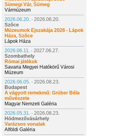
Sümegi Vár, Sümeg
Vármúzeum
2026.06.20. -
2026.06.20.
Szőce
Múzeumok Éjszakája 2026 - Lápok
Háza, Szőce
Lápok Háza
2026.06.11. -
2027.06.27.
Szombathely
Római játékok
Savaria Megyei Hatókörű Városi
Múzeum
2026.06.05. -
2026.08.23.
Budapest
A vágyott remekmű: Grúber Béla
művészete
Magyar Nemzeti Galéria
2026.05.31. -
2026.08.23.
Hódmezővásárhely
Varázsos vonalak
Alföldi Galéria