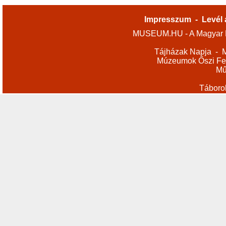
Impresszum
-
Levél 
MUSEUM.HU - A Magyar M
Tájházak Napja
-
M
Múzeumok Őszi Fes
Mű
Táboro