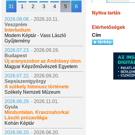
31
1
2
3
4
5
6
Nyitva tartás
2026.08.08. -
2026.10.11.
Veszprém
Elérhetőségek
Interludium
Cím
Modern Képtár - Vass László
Gyűjtemény
2026.07.23. -
2026.09.19.
Budapest
Új aranyszobor az Andrássy úton
Magyar Képzőművészeti Egyetem
2026.07.22. -
2026.09.20.
Sepsiszentgyörgy
A székely himnusz története
Székely Nemzeti Múzeum
2026.06.29. -
2026.11.01.
Gyula
Minduntalan. Krasznahorkai
László prózavilága
Kohán Képtár
2026.06.20. -
2026.06.20.