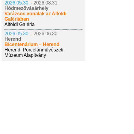
2026.05.30. -
2026.08.31.
Hódmezővásárhely
Varázsos vonalak az Alföldi
Galériában
Alföldi Galéria
2026.05.30. -
2026.06.30.
Herend
Bicentenárium – Herend
Herendi Porcelánművészeti
Múzeum Alapítvány