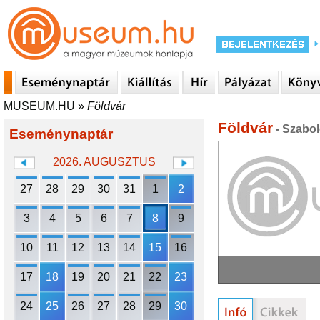
MUSEUM.HU
»
Földvár
Földvár
- Szabo
Eseménynaptár
2026. AUGUSZTUS
27
28
29
30
31
1
2
3
4
5
6
7
8
9
10
11
12
13
14
15
16
17
18
19
20
21
22
23
24
25
26
27
28
29
30