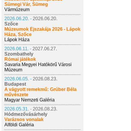
Sümegi Vár, Sümeg
Vármúzeum
2026.06.20. -
2026.06.20.
Szőce
Múzeumok Éjszakája 2026 - Lápok
Háza, Szőce
Lápok Háza
2026.06.11. -
2027.06.27.
Szombathely
Római játékok
Savaria Megyei Hatókörű Városi
Múzeum
2026.06.05. -
2026.08.23.
Budapest
A vágyott remekmű: Grúber Béla
művészete
Magyar Nemzeti Galéria
2026.05.31. -
2026.08.23.
Hódmezővásárhely
Varázsos vonalak
Alföldi Galéria