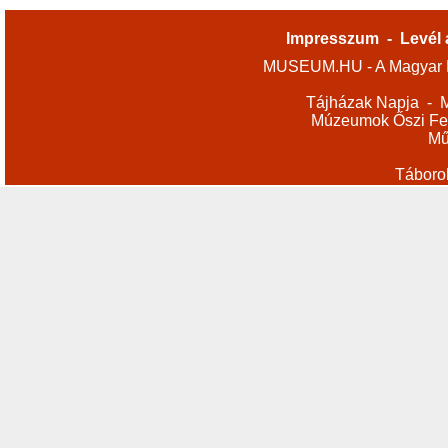
Impresszum
-
Levél 
MUSEUM.HU - A Magyar M
Tájházak Napja
-
M
Múzeumok Őszi Fes
Mű
Táboro