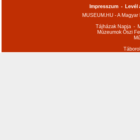
Impresszum
-
Levél 
MUSEUM.HU - A Magyar M
Tájházak Napja
-
M
Múzeumok Őszi Fes
Mű
Táboro