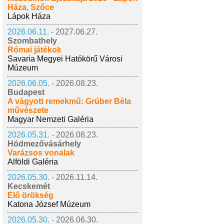
Háza, Szőce
Lápok Háza
2026.06.11. -
2027.06.27.
Szombathely
Római játékok
Savaria Megyei Hatókörű Városi
Múzeum
2026.06.05. -
2026.08.23.
Budapest
A vágyott remekmű: Grúber Béla
művészete
Magyar Nemzeti Galéria
2026.05.31. -
2026.08.23.
Hódmezővásárhely
Varázsos vonalak
Alföldi Galéria
2026.05.30. -
2026.11.14.
Kecskemét
Élő örökség
Katona József Múzeum
2026.05.30. -
2026.06.30.