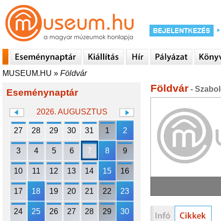
MUSEUM.HU
»
Földvár
Földvár
- Szabo
Eseménynaptár
2026. AUGUSZTUS
27
28
29
30
31
1
2
3
4
5
6
7
8
9
10
11
12
13
14
15
16
17
18
19
20
21
22
23
24
25
26
27
28
29
30