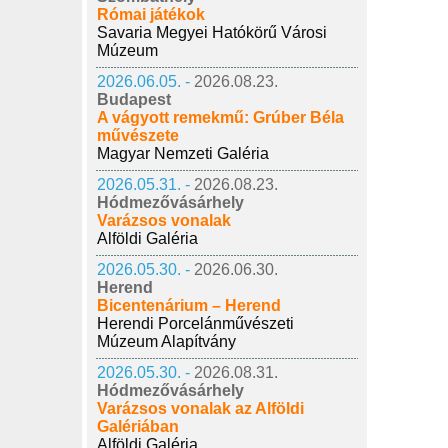
Római játékok
Savaria Megyei Hatókörű Városi
Múzeum
2026.06.05. -
2026.08.23.
Budapest
A vágyott remekmű: Grúber Béla
művészete
Magyar Nemzeti Galéria
2026.05.31. -
2026.08.23.
Hódmezővásárhely
Varázsos vonalak
Alföldi Galéria
2026.05.30. -
2026.06.30.
Herend
Bicentenárium – Herend
Herendi Porcelánművészeti
Múzeum Alapítvány
2026.05.30. -
2026.08.31.
Hódmezővásárhely
Varázsos vonalak az Alföldi
Galériában
Alföldi Galéria