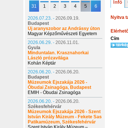
31
1
2
3
4
5
6
Nyitva t
2026.07.23. -
2026.09.19.
Budapest
Új aranyszobor az Andrássy úton
Elérhet
Magyar Képzőművészeti Egyetem
Cím
2026.06.29. -
2026.11.01.
Gyula
Minduntalan. Krasznahorkai
László prózavilága
Kohán Képtár
2026.06.20. -
2026.06.20.
Budapest
Múzeumok Éjszakája 2026 -
Óbudai Zsinagóga, Budapest
EMIH - Óbudai Zsinagóga
2026.06.20. -
2026.06.20.
Székesfehérvár
Múzeumok Éjszakája 2026 - Szent
István Király Múzeum - Fekete Sas
Patikamúzeum, Székesfehérvár
Szent István Király Múzeum –