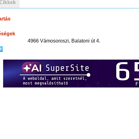
artás
őségek
4966 Vámosoroszi, Balatoni út 4.