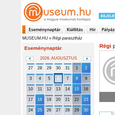
MUSEUM.HU
»
Régi parasztház
Régi 
Eseménynaptár
2026. AUGUSZTUS
27
28
29
30
31
1
2
3
4
5
6
7
8
9
10
11
12
13
14
15
16
17
18
19
20
21
22
23
24
25
26
27
28
29
30