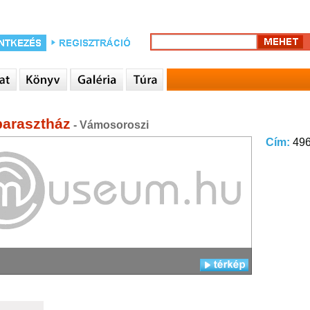
parasztház
- Vámosoroszi
Cím:
496