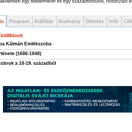
Iakótérben egy biedermeier és egy századfordulós, historizáló
kiállítások
mpa Kálmán Emlékszoba
rténete (1686-1948)
zobrok a 18-19. századból