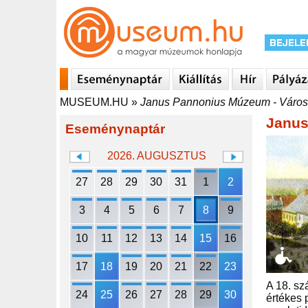
MUSEUM.HU
»
Janus Pannonius Múzeum - Város
Janus
Eseménynaptár
2026. AUGUSZTUS
27
28
29
30
31
1
2
3
4
5
6
7
8
9
10
11
12
13
14
15
16
17
18
19
20
21
22
23
A 18. sz
24
25
26
27
28
29
30
értékes 