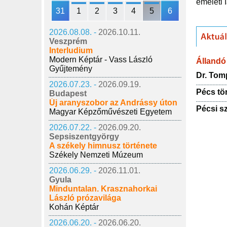
emeleti 
31
1
2
3
4
5
6
2026.08.08. -
2026.10.11.
Veszprém
Interludium
Modern Képtár - Vass László
Állandó 
Gyűjtemény
Dr. To
2026.07.23. -
2026.09.19.
Pécs tö
Budapest
Új aranyszobor az Andrássy úton
Pécsi s
Magyar Képzőművészeti Egyetem
2026.07.22. -
2026.09.20.
Sepsiszentgyörgy
A székely himnusz története
Székely Nemzeti Múzeum
2026.06.29. -
2026.11.01.
Gyula
Minduntalan. Krasznahorkai
László prózavilága
Kohán Képtár
2026.06.20. -
2026.06.20.