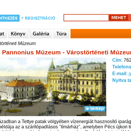
történeti Múzeum
 Pannonius Múzeum - Várostörténeti Múze
Cím:
762
Telefon
E-mail:
Nyitva t
ázadban a Tettye patak völgyében vízenergiát hasznosító ipará
példája az a szárítópadlásos "tímárház", amelyben Pécs újkori tö