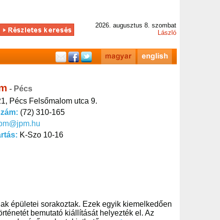
2026. augusztus 8. szombat
László
um
- Pécs
1, Pécs Felsőmalom utca 9.
szám:
(72) 310-165
jpm@jpm.hu
artás:
K-Szo 10-16
gak épületei sorakoztak. Ezek egyik kiemelkedően
rténetét bemutató kiállítását helyezték el. Az