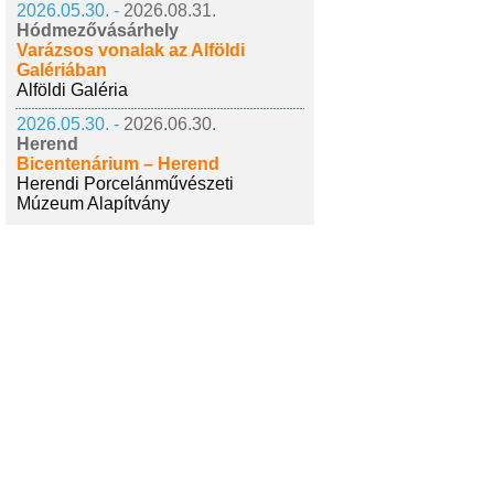
2026.05.30. -
2026.08.31.
Hódmezővásárhely
Varázsos vonalak az Alföldi
Galériában
Alföldi Galéria
2026.05.30. -
2026.06.30.
Herend
Bicentenárium – Herend
Herendi Porcelánművészeti
Múzeum Alapítvány