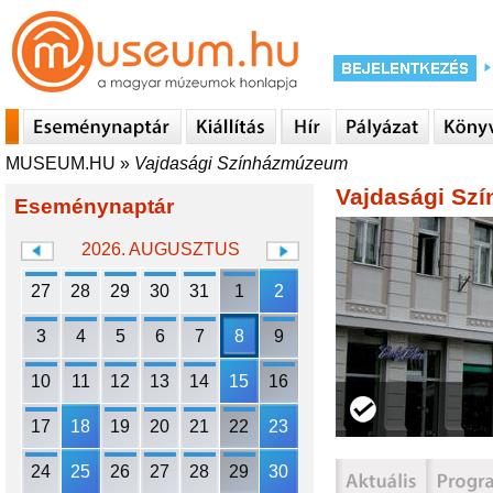
MUSEUM.HU
»
Vajdasági Színházmúzeum
Vajdasági Sz
Eseménynaptár
2026. AUGUSZTUS
27
28
29
30
31
1
2
3
4
5
6
7
8
9
10
11
12
13
14
15
16
17
18
19
20
21
22
23
24
25
26
27
28
29
30