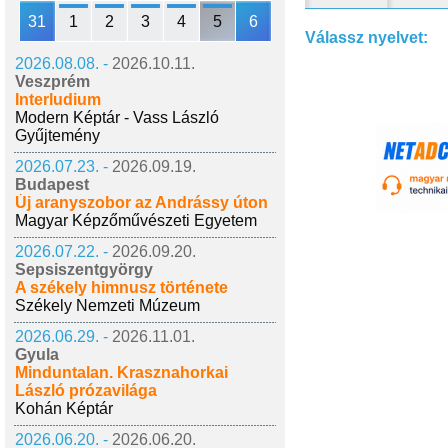
31
1
2
3
4
5
6
Válassz nyelvet:
2026.08.08. -
2026.10.11.
Veszprém
Interludium
Modern Képtár - Vass László
Gyűjtemény
2026.07.23. -
2026.09.19.
Budapest
Új aranyszobor az Andrássy úton
Magyar Képzőművészeti Egyetem
2026.07.22. -
2026.09.20.
Sepsiszentgyörgy
A székely himnusz története
Székely Nemzeti Múzeum
2026.06.29. -
2026.11.01.
Gyula
Minduntalan. Krasznahorkai
László prózavilága
Kohán Képtár
2026.06.20. -
2026.06.20.