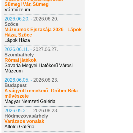
Sümegi Vár, Sümeg
Vármúzeum
2026.06.20. -
2026.06.20.
Szőce
Múzeumok Éjszakája 2026 - Lápok
Háza, Szőce
Lápok Háza
2026.06.11. -
2027.06.27.
Szombathely
Római játékok
Savaria Megyei Hatókörű Városi
Múzeum
2026.06.05. -
2026.08.23.
Budapest
A vágyott remekmű: Grúber Béla
művészete
Magyar Nemzeti Galéria
2026.05.31. -
2026.08.23.
Hódmezővásárhely
Varázsos vonalak
Alföldi Galéria