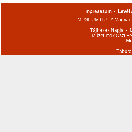
Impresszum
-
Levél 
MUSEUM.HU - A Magyar M
Tájházak Napja
-
M
Múzeumok Őszi Fes
Mű
Táboro