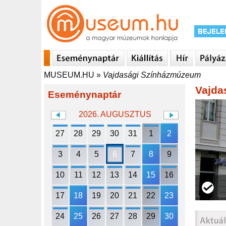
MUSEUM.HU
»
Vajdasági Színházmúzeum
Vajda
Eseménynaptár
2026. AUGUSZTUS
27
28
29
30
31
1
2
3
4
5
6
7
8
9
10
11
12
13
14
15
16
17
18
19
20
21
22
23
24
25
26
27
28
29
30