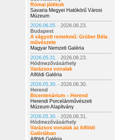
Római játékok
Savaria Megyei Hatókörű Városi
Múzeum
2026.06.05. -
2026.08.23.
Budapest
A vágyott remekmű: Grúber Béla
művészete
Magyar Nemzeti Galéria
2026.05.31. -
2026.08.23.
Hódmezővásárhely
Varázsos vonalak
Alföldi Galéria
2026.05.30. -
2026.06.30.
Herend
Bicentenárium – Herend
Herendi Porcelánművészeti
Múzeum Alapítvány
2026.05.30. -
2026.08.31.
Hódmezővásárhely
Varázsos vonalak az Alföldi
Galériában
Alföldi Galéria