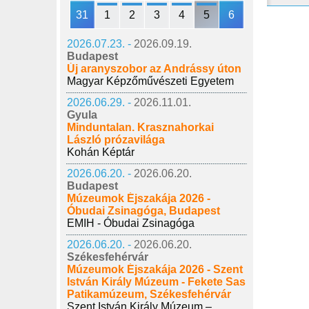
31
1
2
3
4
5
6
2026.07.23. -
2026.09.19.
Budapest
Új aranyszobor az Andrássy úton
Magyar Képzőművészeti Egyetem
2026.06.29. -
2026.11.01.
Gyula
Minduntalan. Krasznahorkai
László prózavilága
Kohán Képtár
2026.06.20. -
2026.06.20.
Budapest
Múzeumok Éjszakája 2026 -
Óbudai Zsinagóga, Budapest
EMIH - Óbudai Zsinagóga
2026.06.20. -
2026.06.20.
Székesfehérvár
Múzeumok Éjszakája 2026 - Szent
István Király Múzeum - Fekete Sas
Patikamúzeum, Székesfehérvár
Szent István Király Múzeum –