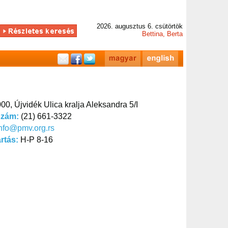
2026. augusztus 6. csütörtök
Bettina, Berta
00, Újvidék Ulica kralja Aleksandra 5/I
szám:
(21) 661-3322
nfo@pmv.org.rs
artás:
H-P 8-16