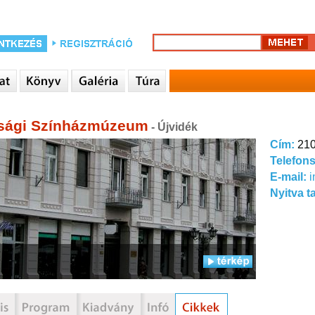
sági Színházmúzeum
- Újvidék
Cím:
210
Telefon
E-mail:
i
Nyitva t