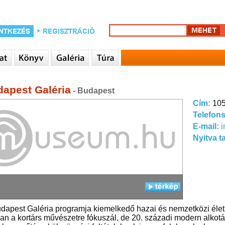
dapest Galéria
- Budapest
Cím:
105
Telefon
E-mail:
i
Nyitva t
udapest Galéria programja kiemelkedő hazai és nemzetközi él
an a kortárs művészetre fókuszál, de 20. századi modern alkotás