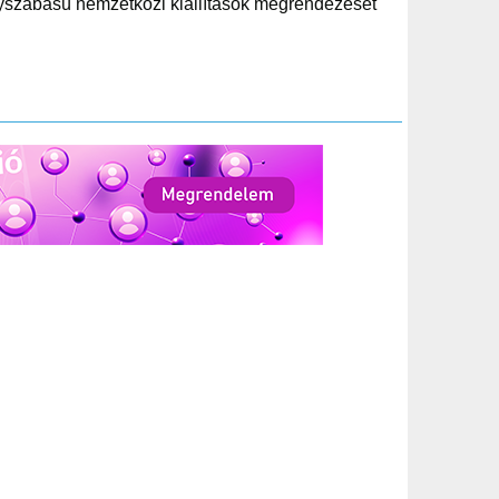
gyszabású nemzetközi kiállítások megrendezését