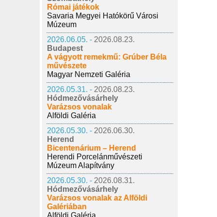
Római játékok
Savaria Megyei Hatókörű Városi
Múzeum
2026.06.05. -
2026.08.23.
Budapest
A vágyott remekmű: Grúber Béla
művészete
Magyar Nemzeti Galéria
2026.05.31. -
2026.08.23.
Hódmezővásárhely
Varázsos vonalak
Alföldi Galéria
2026.05.30. -
2026.06.30.
Herend
Bicentenárium – Herend
Herendi Porcelánművészeti
Múzeum Alapítvány
2026.05.30. -
2026.08.31.
Hódmezővásárhely
Varázsos vonalak az Alföldi
Galériában
Alföldi Galéria