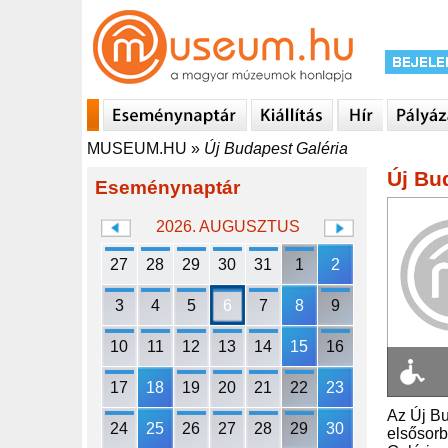
MUSEUM.HU
»
Új Budapest Galéria
Új Bu
Eseménynaptár
2026. AUGUSZTUS
27
28
29
30
31
1
2
3
4
5
6
7
8
9
10
11
12
13
14
15
16
17
18
19
20
21
22
23
Az Új B
24
25
26
27
28
29
30
elsősorb