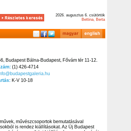
2026. augusztus 6. csütörtök
Bettina, Berta
6, Budapest Bálna-Budapest, Fővám tér 11-12.
szám:
(1) 426-4714
nfo@budapestgaleria.hu
artás:
K-V 10-18
etművek, művészcsoportok bemutatásával
okból is rendez kiállításokat. Az Új Budapest