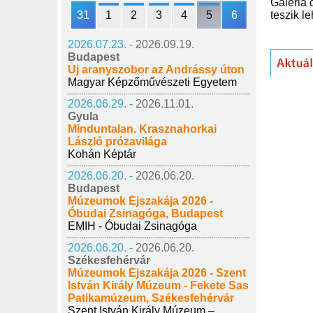
Galéria 
31
1
2
3
4
5
6
teszik l
2026.07.23. -
2026.09.19.
Budapest
Új aranyszobor az Andrássy úton
Magyar Képzőművészeti Egyetem
2026.06.29. -
2026.11.01.
Gyula
Minduntalan. Krasznahorkai
László prózavilága
Kohán Képtár
2026.06.20. -
2026.06.20.
Budapest
Múzeumok Éjszakája 2026 -
Óbudai Zsinagóga, Budapest
EMIH - Óbudai Zsinagóga
2026.06.20. -
2026.06.20.
Székesfehérvár
Múzeumok Éjszakája 2026 - Szent
István Király Múzeum - Fekete Sas
Patikamúzeum, Székesfehérvár
Szent István Király Múzeum –