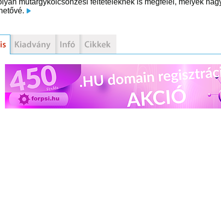
olyan műtárgykölcsönzési feltételeknek is megfelel, melyek na
ehetővé.